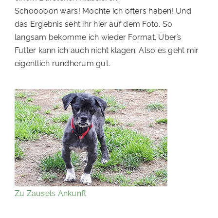
Schööööön war´s! Möchte ich öfters haben! Und
PATENSCHAFTEN
das Ergebnis seht ihr hier auf dem Foto. So
HELFER WERDEN
langsam bekomme ich wieder Format. Über´s
Futter kann ich auch nicht klagen. Also es geht mir
RATGEBER
eigentlich rundherum gut.
Zu Zausels Ankunft