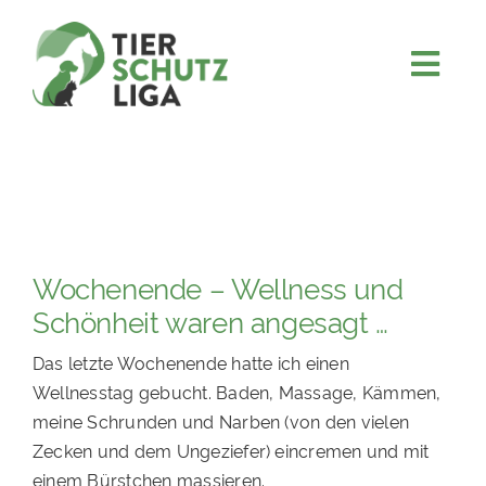
Skip
to
content
Togg
JETZT SPENDEN
Navi
ÜBER UNS
PROJEKTE
MITMACHEN
Wochenende – Wellness und
FÖRDERN & VERERBEN
Schönheit waren angesagt …
KOOPERATIONEN
Das letzte Wochenende hatte ich einen
4KIDS
Wellnesstag gebucht. Baden, Massage, Kämmen,
meine Schrunden und Narben (von den vielen
TIERHEIMTIERE
Zecken und dem Ungeziefer) eincremen und mit
TIERHEIME
einem Bürstchen massieren.