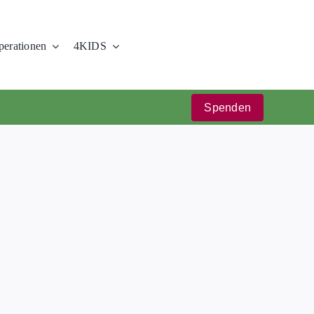
erationen
4KIDS
Spenden