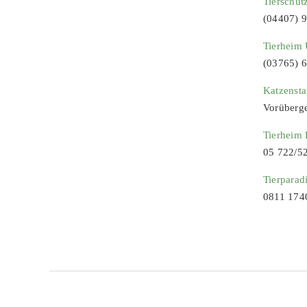
Tierschut
(04407) 
Tierheim 
(03765) 
Katzenst
Vorüberg
Tierheim
05 722/5
Tierparad
0811 174