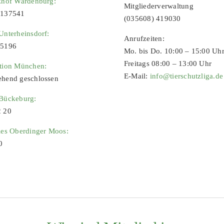
zhof Wardenburg:
Mitgliederverwaltung
9137541
(035608) 419030
Unterheinsdorf:
Anrufzeiten:
65196
Mo. bis Do. 10:00 – 15:00 Uh
Freitags 08:00 – 13:00 Uhr
ation München:
E-Mail:
info@tierschutzliga.de
ehend geschlossen
 Bückeburg:
2 20
ies Oberdinger Moos:
0