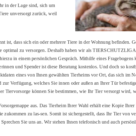
hr in der Lage sind, sich um
Tiere unversorgt zurück, weil
annt ist, dass sich ein oder mehrere Tiere in der Wohnung befinden. 
m sie optimal zu versorgen. Deshalb haben wir als TIERSCHUT
hierzu in einem persönlichen Gespräch. Mithilfe eines Fragebogens kl
derinnen und Spender ist diese Beratung kostenlos. Und doch so kost
daten eines von Ihnen gewählten Tierheims vor Ort, das sich im Not
 zur Verfügung, welches Sie innen oder außen an Ihrer Tür befestig
 der Tiervorsorge können Sie bestimmen, wie Ihr Tier versorgt wird, 
Vorsorgemappe aus. Das Tierheim Ihrer Wahl erhält eine Kopie Ihrer M
zukommen zu las-sen. Somit ist sichergestellt, dass Ihr Tier von ver
Sprechen Sie uns an. Wir stehen Ihnen telefonisch und auch persönli