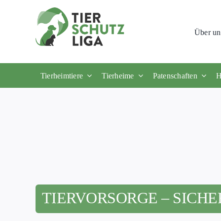
Skip
to
Über un
content
Tierheimtiere
Tierheime
Patenschaften
H
TIERVORSORGE – SICHE