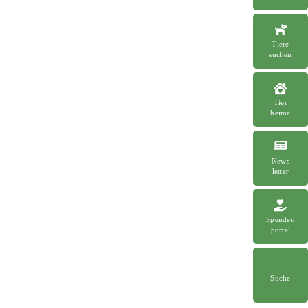
Tiere
suchen
Tier
heime
News
letter
Spenden
portal
Suche