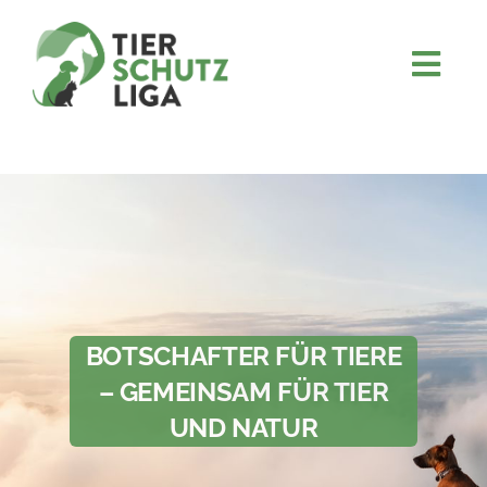
Skip
to
content
Togg
JETZT SPENDEN
Navi
ÜBER UNS
PROJEKTE
MITMACHEN
FÖRDERN & VERERBEN
KOOPERATIONEN
BOTSCHAFTER FÜR TIERE
4KIDS
– GEMEINSAM FÜR TIER
UND NATUR
TIERHEIMTIERE
TIERHEIME