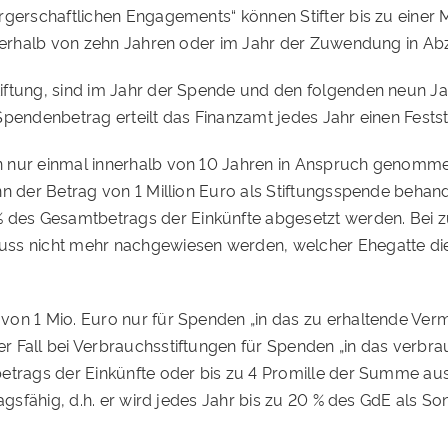
gerschaftlichen Engagements“ können Stifter bis zu einer Mi
innerhalb von zehn Jahren oder im Jahr der Zuwendung in A
iftung, sind im Jahr der Spende und den folgenden neun Ja
Spendenbetrag erteilt das Finanzamt jedes Jahr einen Fests
n nur einmal innerhalb von 10 Jahren in Anspruch genomme
nn der Betrag von 1 Million Euro als Stiftungsspende behan
es Gesamtbetrags der Einkünfte abgesetzt werden. Bei zu
uss nicht mehr nachgewiesen werden, welcher Ehegatte di
n 1 Mio. Euro nur für Spenden „in das zu erhaltende Vermö
 Fall bei Verbrauchsstiftungen für Spenden „in das verbra
betrags der Einkünfte oder bis zu 4 Promille der Summe a
ragsfähig, d.h. er wird jedes Jahr bis zu 20 % des GdE als 