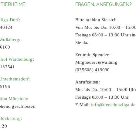
 TIERHEIME
FRAGEN, ANREGUNGEN?
zliga-Dorf:
Bitte melden Sie sich.
 40124
Von Mo. bis Do. 10:00 – 15:0
Freitags 08:00 – 13:00 Uhr sin
Wollaberg:
Sie da.
96160
Zentrale Spender –
zhof Wardenburg:
Mitgliederverwaltung
9137541
(035608) 419030
Unterheinsdorf:
Anrufzeiten:
65196
Mo. bis Do. 10:00 – 15:00 Uh
Freitags 08:00 – 13:00 Uhr
ation München:
E-Mail:
info@tierschutzliga.de
ehend geschlossen
 Bückeburg:
2 20