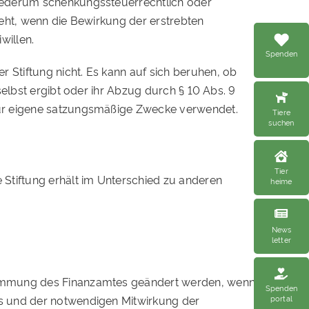
wiederum schenkungssteuerrechtlich oder
eht, wenn die Bewirkung der erstrebten
willen.
Spenden
Stiftung nicht. Es kann auf sich beruhen, ob
elbst ergibt oder ihr Abzug durch § 10 Abs. 9
für eigene satzungsmäßige Zwecke verwendet.
Tiere
suchen
Tier
 Stiftung erhält im Unterschied zu anderen
heime
News
letter
ustimmung des Finanzamtes geändert werden, wenn
Spenden
portal
hts und der notwendigen Mitwirkung der