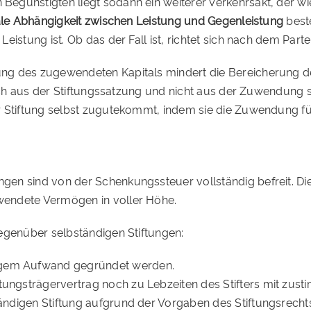
Begünstigten liegt sodann ein weiterer Verkehrsakt, der 
le Abhängigkeit zwischen Leistung und Gegenleistung
best
istung ist. Ob das der Fall ist, richtet sich nach dem Partei
g des zugewendeten Kapitals mindert die Bereicherung der 
sich aus der Stiftungssatzung und nicht aus der Zuwendung s
er Stiftung selbst zugutekommt, indem sie die Zuwendung 
en sind von der Schenkungssteuer vollständig befreit. Die
wendete Vermögen in voller Höhe.
egenüber selbständigen Stiftungen:
ingem Aufwand gegründet werden.
iftungsträgervertrag noch zu Lebzeiten des Stifters mit z
bständigen Stiftung aufgrund der Vorgaben des Stiftungsrec