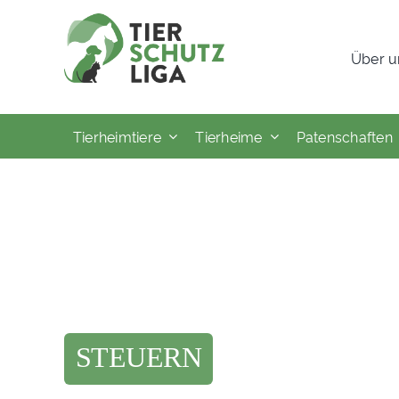
Skip
to
Über u
content
Tierheimtiere
Tierheime
Patenschaften
STEUERN