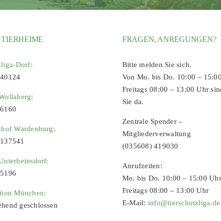
 TIERHEIME
FRAGEN, ANREGUNGEN?
zliga-Dorf:
Bitte melden Sie sich.
 40124
Von Mo. bis Do. 10:00 – 15:0
Freitags 08:00 – 13:00 Uhr sin
Wollaberg:
Sie da.
96160
Zentrale Spender –
zhof Wardenburg:
Mitgliederverwaltung
9137541
(035608) 419030
Unterheinsdorf:
Anrufzeiten:
65196
Mo. bis Do. 10:00 – 15:00 Uh
Freitags 08:00 – 13:00 Uhr
ation München:
E-Mail:
info@tierschutzliga.de
ehend geschlossen