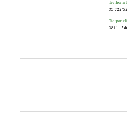
Tierheim
05 722/5
Tierparad
0811 174