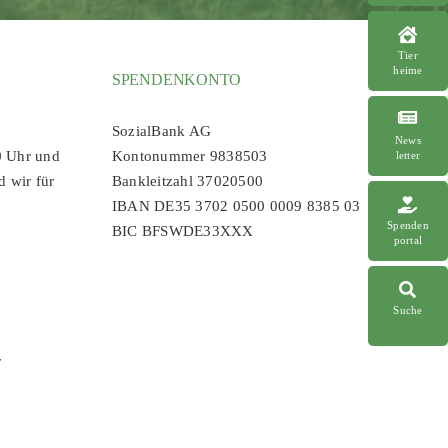
Tier
heime
SPENDENKONTO
SozialBank AG
News
0 Uhr und
Kontonummer 9838503
letter
d wir für
Bankleitzahl 37020500
IBAN DE35 3702 0500 0009 8385 03
Spenden
BIC BFSWDE33XXX
portal
Suche
r