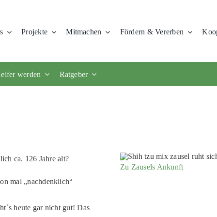
s
Projekte
Mitmachen
Fördern & Vererben
Koop
elfer werden
Ratgeber
ich ca. 126 Jahre alt?
Zu Zausels Ankunft
chon mal „nachdenklich“
t´s heute gar nicht gut! Das