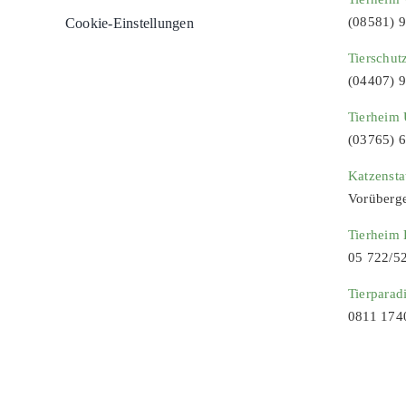
(08581) 
Cookie-Einstellungen
Tierschut
(04407) 
Tierheim 
(03765) 
Katzenst
Vorüberg
Tierheim
05 722/5
Tierparad
0811 174