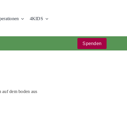
erationen
4KIDS
Spenden