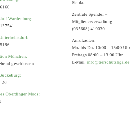
Sie da.
96160
Zentrale Spender –
zhof Wardenburg:
Mitgliederverwaltung
9137541
(035608) 419030
Unterheinsdorf:
Anrufzeiten:
65196
Mo. bis Do. 10:00 – 15:00 Uh
Freitags 08:00 – 13:00 Uhr
ation München:
E-Mail:
info@tierschutzliga.de
ehend geschlossen
 Bückeburg:
2 20
ies Oberdinger Moos:
0