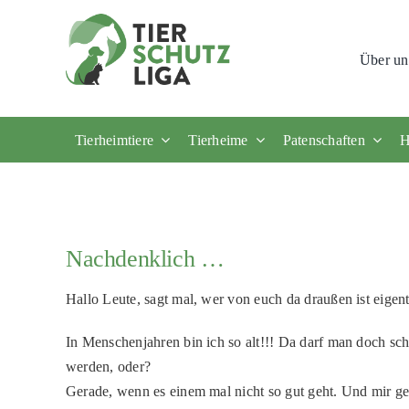
Skip
to
Über un
content
Tierheimtiere
Tierheime
Patenschaften
H
Nachdenklich …
Hallo Leute, sagt mal, wer von euch da draußen ist eigentl
In Menschenjahren bin ich so alt!!! Da darf man doch s
werden, oder?
Gerade, wenn es einem mal nicht so gut geht. Und mir geh