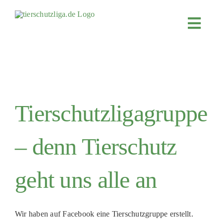
Skip
to
Toggl
content
Navig
JETZT SPENDEN
ÜBER UNS
PROJEKTE
Tierschutzligagruppe
MITMACHEN
FÖRDERN & VERERBEN
– denn Tierschutz
KOOPERATIONEN
4KIDS
geht uns alle an
TIERHEIMTIERE
TIERHEIME
Wir haben auf Facebook eine Tierschutzgruppe erstellt.