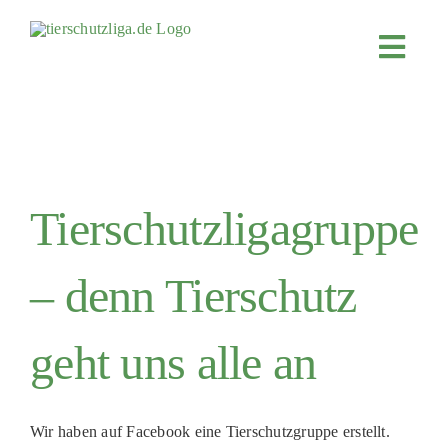
Skip
to
Toggl
content
Navig
JETZT SPENDEN
ÜBER UNS
PROJEKTE
Tierschutzligagruppe
MITMACHEN
FÖRDERN & VERERBEN
– denn Tierschutz
KOOPERATIONEN
4KIDS
geht uns alle an
TIERHEIMTIERE
TIERHEIME
Wir haben auf Facebook eine Tierschutzgruppe erstellt.