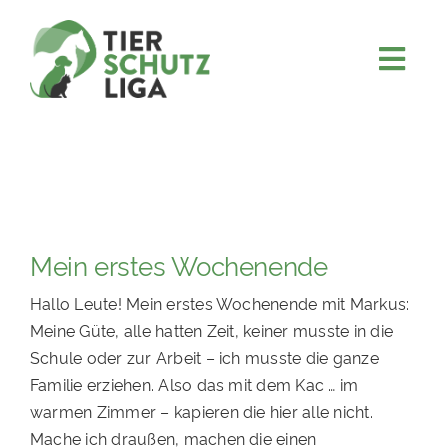
Skip
to
content
Togg
JETZT SPENDEN
Navi
ÜBER UNS
PROJEKTE
MITMACHEN
Mein erstes Wochenende
FÖRDERN & VERERBEN
Hallo Leute! Mein erstes Wochenende mit Markus:
KOOPERATIONEN
Meine Güte, alle hatten Zeit, keiner musste in die
4KIDS
Schule oder zur Arbeit – ich musste die ganze
Familie erziehen. Also das mit dem Kac … im
TIERHEIMTIERE
warmen Zimmer – kapieren die hier alle nicht.
TIERHEIME
Mache ich draußen, machen die einen