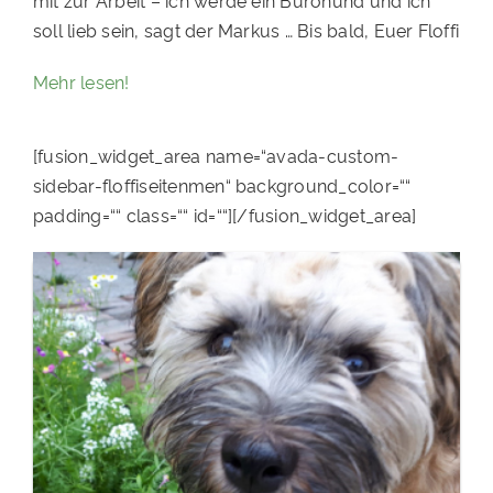
mit zur Arbeit – ich werde ein Bürohund und ich
soll lieb sein, sagt der Markus … Bis bald, Euer Floffi
Mehr lesen!
[fusion_widget_area name=“avada-custom-
sidebar-floffiseitenmen“ background_color=““
padding=““ class=““ id=““][/fusion_widget_area]