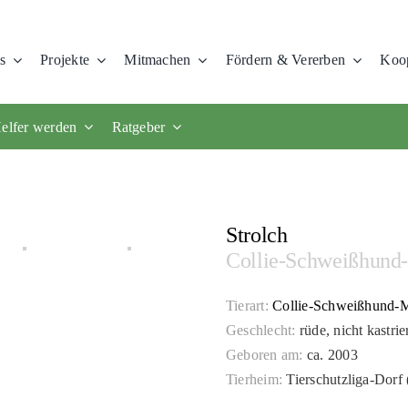
s
Projekte
Mitmachen
Fördern & Vererben
Koop
elfer werden
Ratgeber
Strolch
Collie-Schweißhund
Tierart:
Collie-Schweißhund-
Geschlecht:
rüde, nicht kastrie
Geboren am:
ca. 2003
Tierheim:
Tierschutzliga-Dorf