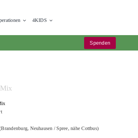
erationen
4KIDS
Spenden
-Mix
Mix
rt
 (Brandenburg, Neuhausen / Spree, nähe Cottbus)