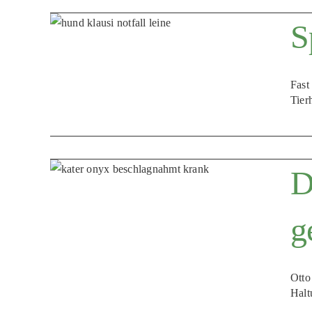
S
Fast
Tier
D
g
Otto
Halt