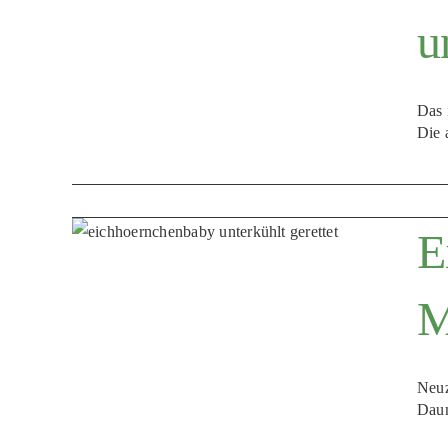
u
Das 
Die 
E
M
Neuz
Daum