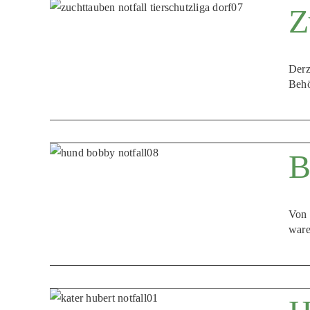
Z
Derz
Behö
B
Von 
ware