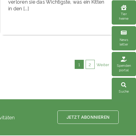
verloren sie das Wichtigste, was ein Kitten
in den [...]
Tier
heime
News
letter
1
2
Weiter
Spenden
portal
Suche
vitäten
JETZT ABONNIEREN