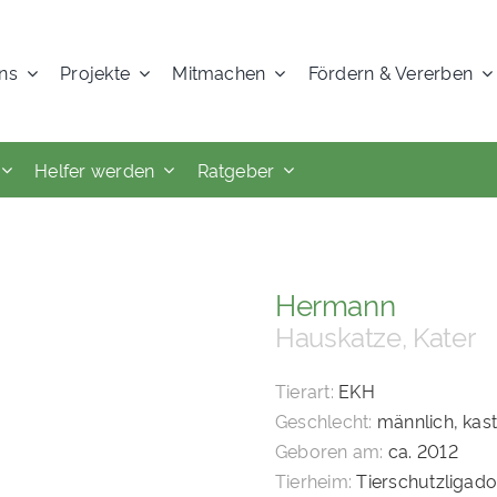
ns
Projekte
Mitmachen
Fördern & Vererben
Helfer werden
Ratgeber
Hermann
Hauskatze, Kater
Tierart:
EKH
Geschlecht:
männlich, kast
Geboren am:
ca. 2012
Tierheim:
Tierschutzligad