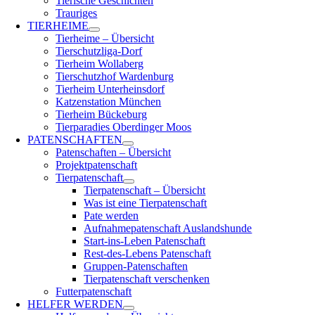
Tierische Geschichten
Trauriges
TIERHEIME
Tierheime – Übersicht
Tierschutzliga-Dorf
Tierheim Wollaberg
Tierschutzhof Wardenburg
Tierheim Unterheinsdorf
Katzenstation München
Tierheim Bückeburg
Tierparadies Oberdinger Moos
PATENSCHAFTEN
Patenschaften – Übersicht
Projektpatenschaft
Tierpatenschaft
Tierpatenschaft – Übersicht
Was ist eine Tierpatenschaft
Pate werden
Aufnahmepatenschaft Auslandshunde
Start-ins-Leben Patenschaft
Rest-des-Lebens Patenschaft
Gruppen-Patenschaften
Tierpatenschaft verschenken
Futterpatenschaft
HELFER WERDEN