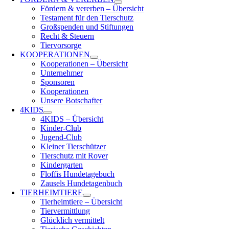
Fördern & vererben – Übersicht
Testament für den Tierschutz
Großspenden und Stiftungen
Recht & Steuern
Tiervorsorge
KOOPERATIONEN
Kooperationen – Übersicht
Unternehmer
Sponsoren
Kooperationen
Unsere Botschafter
4KIDS
4KIDS – Übersicht
Kinder-Club
Jugend-Club
Kleiner Tierschützer
Tierschutz mit Rover
Kindergarten
Floffis Hundetagebuch
Zausels Hundetagenbuch
TIERHEIMTIERE
Tierheimtiere – Übersicht
Tiervermittlung
Glücklich vermittelt