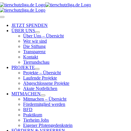
Skip
to
content
Toggle
Navigation
JETZT SPENDEN
ÜBER UNS
Über Uns – Übersicht
Wer wir sind
Die Stiftung
Transparenz
Kontakt
Tierrundschau
PROJEKTE
Projekte – Übersicht
Laufende Projekte
Abgeschlossene Projekte
Akute Notfellchen
MITMACHEN
Mitmachen – Übersicht
Fördermitglied werden
BFD
Praktikum
Tierheim Jobs
Eigener Pfotengedenkstein
FÖRDERN & VERERBEN