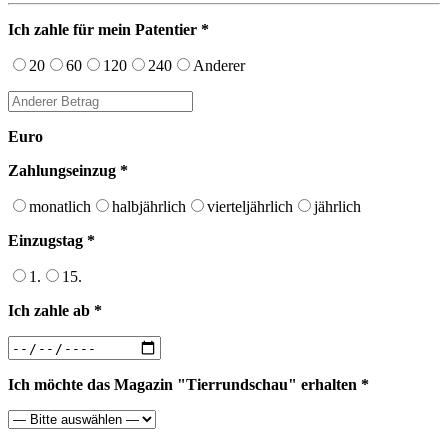
Ich zahle für mein Patentier *
20
60
120
240
Anderer
Euro
Zahlungseinzug *
monatlich
halbjährlich
vierteljährlich
jährlich
Einzugstag *
1.
15.
Ich zahle ab *
Ich möchte das Magazin "Tierrundschau" erhalten *