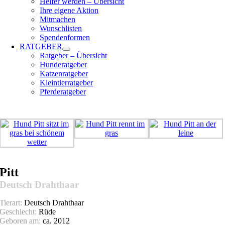
Helfer werden – Übersicht
Ihre eigene Aktion
Mitmachen
Wunschlisten
Spendenformen
RATGEBER
Ratgeber – Übersicht
Hunderatgeber
Katzenratgeber
Kleintierratgeber
Pferderatgeber
Pitt
Deutsch Drahthaar
Tierart:
Deutsch Drahthaar
Geschlecht:
Rüde
Geboren am:
ca. 2012