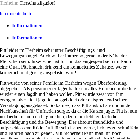
Tierheim:
Tierschutzligadorf
Ich möchte helfen
Informationen
Informationen
Pitt leidet im Tierheim sehr unter Beschäftigungs- und
Bewegungsmangel. Auch will er immer so gerne in der Nähe der
Menschen sein. Inzwischen ist für ihn das eingesperrt sein im Raum
eine Qual. Pitt braucht dringend ein kompetentes Zuhause, wo er
körperlich und geistig ausgelastet wird!
Pitt wurde von seiner Familie im Tierheim wegen Überforderung
abgegeben. Als pensionierter Jäger hatte sein altes Herrchen unbedingt
wieder einen Jagdhund haben wollen. Pitt wurde zwar von ihm
erzogen, aber nicht jagdlich ausgebildet oder entsprechend seiner
Veranlagung ausgelastet. So kam es, dass Pitt ausbüchste und in der
Nachbarschaft für Unfrieden sorgte, da er die Katzen jagte. Pitt ist nun
im Tierheim auch nicht glücklich, denn ihm fehlt einfach die
Beschäftigung und die Bewegung. Der absolut freundliche und
aufgeschlossene Rüde läuft für sein Leben gerne, liebt es zu schnüffeln
und Fährten nach zu gehen. Mit Sicherheit kann man ihn noch
ausbilden – wenn nicht als Jagdhund, dann vielleicht im Mantrailing