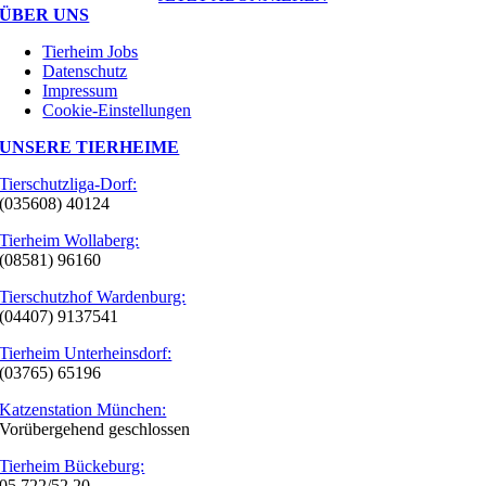
ÜBER UNS
Tierheim Jobs
Datenschutz
Impressum
Cookie-Einstellungen
UNSERE TIERHEIME
Tierschutzliga-Dorf:
(035608) 40124
Tierheim Wollaberg:
(08581) 96160
Tierschutzhof Wardenburg:
(04407) 9137541
Tierheim Unterheinsdorf:
(03765) 65196
Katzenstation München:
Vorübergehend geschlossen
Tierheim Bückeburg:
05 722/52 20