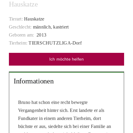
Hauskatze
PATENSC
HELFER 
Tierart:
Hauskatze
Geschlecht:
männlich, kastriert
RATGEBE
Geboren am:
2013
Tierheim:
TIERSCHUTZLIGA-Dorf
Ich möchte helfen
Informationen
Bruno hat schon eine recht bewegte
Vergangenheit hinter sich. Erst landete er als
Fundkater in einem anderen Tierheim, dort
büchste er aus, siedelte sich bei einer Familie an