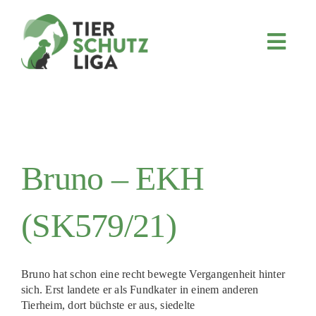
Skip
to
content
Toggl
Navig
JETZT SPENDEN
ÜBER UNS
PROJEKTE
MITMACHEN
Bruno – EKH
FÖRDERN & VERERBEN
(SK579/21)
KOOPERATIONEN
4KIDS
Bruno hat schon eine recht bewegte Vergangenheit hinter
TIERHEIMTIERE
sich. Erst landete er als Fundkater in einem anderen
Tierheim, dort büchste er aus, siedelte
TIERHEIME