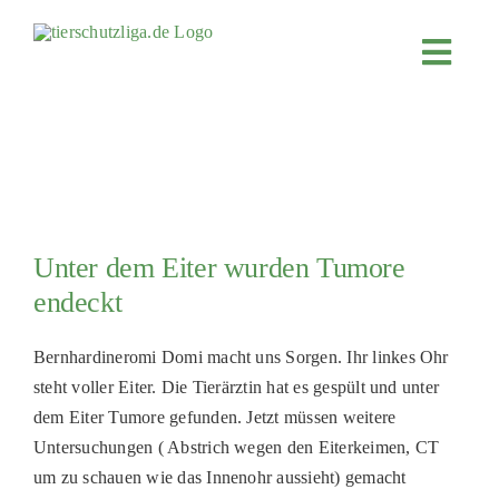
Skip
to
Toggl
content
Navig
JETZT SPENDEN
ÜBER UNS
PROJEKTE
MITMACHEN
Unter dem Eiter wurden Tumore
FÖRDERN & VERERBEN
endeckt
KOOPERATIONEN
Bernhardineromi Domi macht uns Sorgen. Ihr linkes Ohr
4KIDS
steht voller Eiter. Die Tierärztin hat es gespült und unter
dem Eiter Tumore gefunden. Jetzt müssen weitere
TIERHEIMTIERE
Untersuchungen ( Abstrich wegen den Eiterkeimen, CT
TIERHEIME
um zu schauen wie das Innenohr aussieht) gemacht