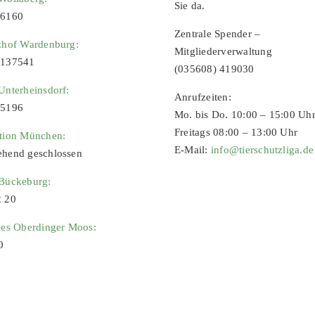
Sie da.
96160
Zentrale Spender –
zhof Wardenburg:
Mitgliederverwaltung
9137541
(035608) 419030
Unterheinsdorf:
Anrufzeiten:
65196
Mo. bis Do. 10:00 – 15:00 Uh
Freitags 08:00 – 13:00 Uhr
ation München:
E-Mail:
info@tierschutzliga.de
ehend geschlossen
 Bückeburg:
2 20
ies Oberdinger Moos:
0