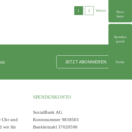
1
2
Weiter
News
letter
Spenden
portal
ten
JETZT ABONNIEREN
Suche
SPENDENKONTO
SozialBank AG
0 Uhr und
Kontonummer 9838503
d wir für
Bankleitzahl 37020500