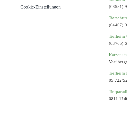
(08581) 
Cookie-Einstellungen
Tierschut
(04407) 
Tierheim 
(03765) 
Katzenst
Vorüberg
Tierheim
05 722/5
Tierparad
0811 174