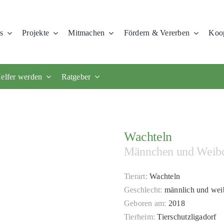
s
Projekte
Mitmachen
Fördern & Vererben
Koop
elfer werden
Ratgeber
Wachteln
Männchen und Weib
Tierart:
Wachteln
Geschlecht:
männlich und wei
Geboren am:
2018
Tierheim:
Tierschutzligadorf