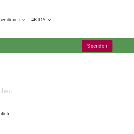
erationen
4KIDS
Spenden
chen
blich