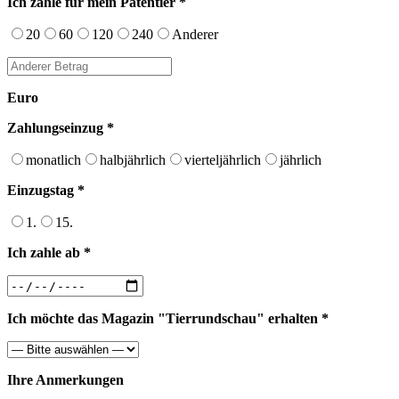
Ich zahle für mein Patentier *
20
60
120
240
Anderer
Euro
Zahlungseinzug *
monatlich
halbjährlich
vierteljährlich
jährlich
Einzugstag *
1.
15.
Ich zahle ab *
Ich möchte das Magazin "Tierrundschau" erhalten *
Ihre Anmerkungen