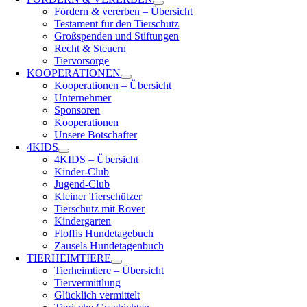
Fördern & vererben – Übersicht
Testament für den Tierschutz
Großspenden und Stiftungen
Recht & Steuern
Tiervorsorge
KOOPERATIONEN
Kooperationen – Übersicht
Unternehmer
Sponsoren
Kooperationen
Unsere Botschafter
4KIDS
4KIDS – Übersicht
Kinder-Club
Jugend-Club
Kleiner Tierschützer
Tierschutz mit Rover
Kindergarten
Floffis Hundetagebuch
Zausels Hundetagenbuch
TIERHEIMTIERE
Tierheimtiere – Übersicht
Tiervermittlung
Glücklich vermittelt