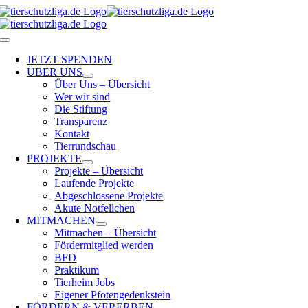
Skip
to
content
Toggle
Navigation
JETZT SPENDEN
ÜBER UNS
Über Uns – Übersicht
Wer wir sind
Die Stiftung
Transparenz
Kontakt
Tierrundschau
PROJEKTE
Projekte – Übersicht
Laufende Projekte
Abgeschlossene Projekte
Akute Notfellchen
MITMACHEN
Mitmachen – Übersicht
Fördermitglied werden
BFD
Praktikum
Tierheim Jobs
Eigener Pfotengedenkstein
FÖRDERN & VERERBEN