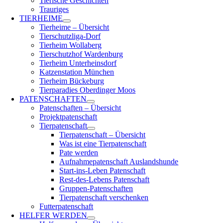
Tierische Geschichten
Trauriges
TIERHEIME
Tierheime – Übersicht
Tierschutzliga-Dorf
Tierheim Wollaberg
Tierschutzhof Wardenburg
Tierheim Unterheinsdorf
Katzenstation München
Tierheim Bückeburg
Tierparadies Oberdinger Moos
PATENSCHAFTEN
Patenschaften – Übersicht
Projektpatenschaft
Tierpatenschaft
Tierpatenschaft – Übersicht
Was ist eine Tierpatenschaft
Pate werden
Aufnahmepatenschaft Auslandshunde
Start-ins-Leben Patenschaft
Rest-des-Lebens Patenschaft
Gruppen-Patenschaften
Tierpatenschaft verschenken
Futterpatenschaft
HELFER WERDEN