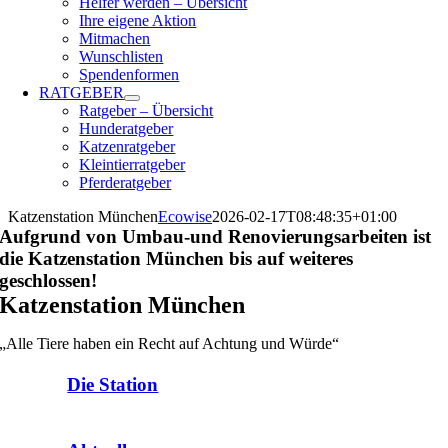
Helfer werden – Übersicht
Ihre eigene Aktion
Mitmachen
Wunschlisten
Spendenformen
RATGEBER
Ratgeber – Übersicht
Hunderatgeber
Katzenratgeber
Kleintierratgeber
Pferderatgeber
Katzenstation München
Ecowise
2026-02-17T08:48:35+01:00
Aufgrund von Umbau-und Renovierungsarbeiten ist
die Katzenstation München bis auf weiteres
geschlossen!
Katzenstation München
„Alle Tiere haben ein Recht auf Achtung und Würde“
Die Station