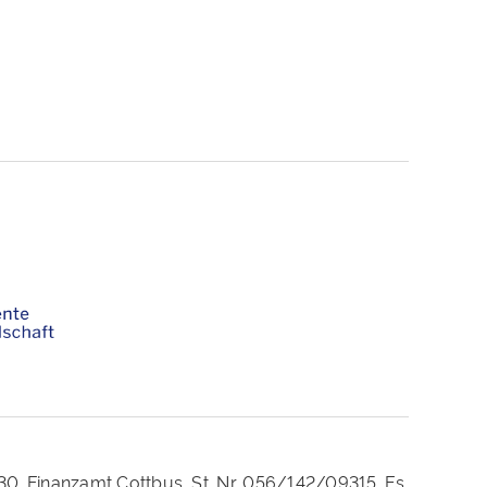
230. Finanzamt Cottbus, St. Nr. 056/142/09315. Es