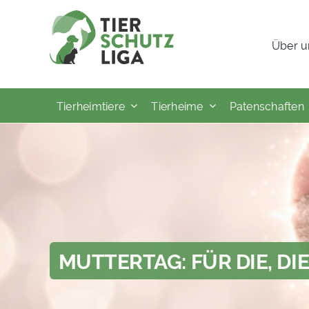
Skip
to
Über u
content
Tierheimtiere
Tierheime
Patenschaften
MUTTERTAG: FÜR DIE, DIE