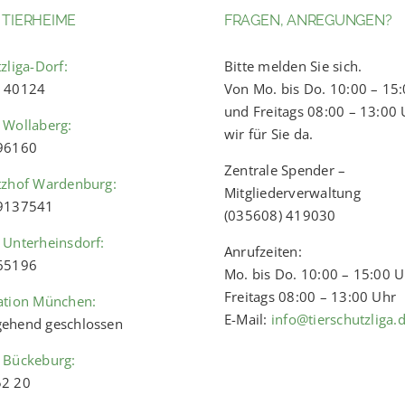
 TIERHEIME
FRAGEN, ANREGUNGEN?
zliga-Dorf:
Bitte melden Sie sich.
) 40124
Von Mo. bis Do. 10:00 – 15
und Freitags 08:00 – 13:00 
 Wollaberg:
wir für Sie da.
 96160
Zentrale Spender –
tzhof Wardenburg:
Mitgliederverwaltung
 9137541
(035608) 419030
 Unterheinsdorf:
Anrufzeiten:
 65196
Mo. bis Do. 10:00 – 15:00 
Freitags 08:00 – 13:00 Uhr
ation München:
E-Mail:
info@tierschutzliga.
ehend geschlossen
 Bückeburg:
52 20