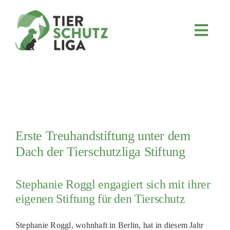
Skip
to
content
Toggl
Navig
JETZT SPENDEN
ÜBER UNS
PROJEKTE
MITMACHEN
Erste Treuhandstiftung unter dem
FÖRDERN & VERERBEN
Dach der Tierschutzliga Stiftung
KOOPERATIONEN
4KIDS
Stephanie Roggl engagiert sich mit ihrer
eigenen Stiftung für den Tierschutz
TIERHEIMTIERE
TIERHEIME
Stephanie Roggl, wohnhaft in Berlin, hat in diesem Jahr