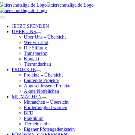
Skip
to
content
Toggle
Navigation
JETZT SPENDEN
ÜBER UNS
Über Uns – Übersicht
Wer wir sind
Die Stiftung
Transparenz
Kontakt
Tierrundschau
PROJEKTE
Projekte – Übersicht
Laufende Projekte
Abgeschlossene Projekte
Akute Notfellchen
MITMACHEN
Mitmachen – Übersicht
Fördermitglied werden
BFD
Praktikum
Tierheim Jobs
Eigener Pfotengedenkstein
FÖRDERN & VERERBEN