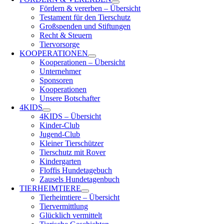
Fördern & vererben – Übersicht
Testament für den Tierschutz
Großspenden und Stiftungen
Recht & Steuern
Tiervorsorge
KOOPERATIONEN
Kooperationen – Übersicht
Unternehmer
Sponsoren
Kooperationen
Unsere Botschafter
4KIDS
4KIDS – Übersicht
Kinder-Club
Jugend-Club
Kleiner Tierschützer
Tierschutz mit Rover
Kindergarten
Floffis Hundetagebuch
Zausels Hundetagenbuch
TIERHEIMTIERE
Tierheimtiere – Übersicht
Tiervermittlung
Glücklich vermittelt