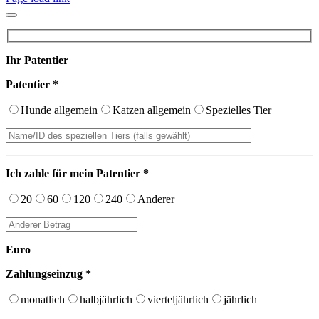
Ihr Patentier
Patentier *
Hunde allgemein
Katzen allgemein
Spezielles Tier
Ich zahle für mein Patentier *
20
60
120
240
Anderer
Euro
Zahlungseinzug *
monatlich
halbjährlich
vierteljährlich
jährlich