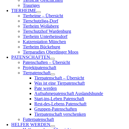
Tierische Geschichten
Trauriges
TIERHEIME
Tierheime – Übersicht
Tierschutzliga-Dorf
Tierheim Wollaberg
Tierschutzhof Wardenburg
Tierheim Unterheinsdorf
Katzenstation München
Tierheim Bückeburg
Tierparadies Oberdinger Moos
PATENSCHAFTEN
Patenschaften – Übersicht
Projektpatenschaft
Tierpatenschaft
Tierpatenschaft – Übersicht
Was ist eine Tierpatenschaft
Pate werden
Aufnahmepatenschaft Auslandshunde
Start-ins-Leben Patenschaft
Rest-des-Lebens Patenschaft
Gruppen-Patenschaften
Tierpatenschaft verschenken
Futterpatenschaft
HELFER WERDEN