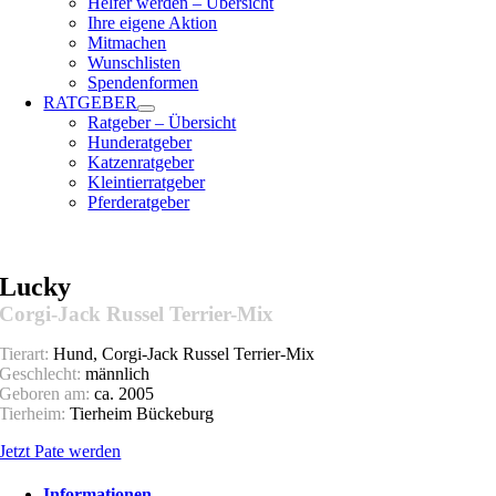
Helfer werden – Übersicht
Ihre eigene Aktion
Mitmachen
Wunschlisten
Spendenformen
RATGEBER
Ratgeber – Übersicht
Hunderatgeber
Katzenratgeber
Kleintierratgeber
Pferderatgeber
Lucky
Corgi-Jack Russel Terrier-Mix
Tierart:
Hund, Corgi-Jack Russel Terrier-Mix
Geschlecht:
männlich
Geboren am:
ca. 2005
Tierheim:
Tierheim Bückeburg
Jetzt Pate werden
Informationen