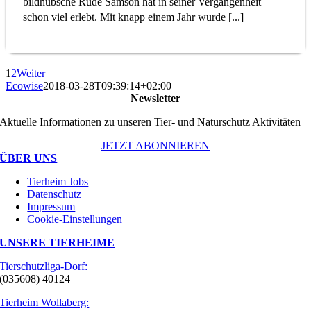
bildhübsche Rüde Samson hat in seiner Vergangenheit
schon viel erlebt. Mit knapp einem Jahr wurde [...]
1
2
Weiter
Ecowise
2018-03-28T09:39:14+02:00
Newsletter
Aktuelle Informationen zu unseren Tier- und Naturschutz Aktivitäten
JETZT ABONNIEREN
ÜBER UNS
Tierheim Jobs
Datenschutz
Impressum
Cookie-Einstellungen
UNSERE TIERHEIME
Tierschutzliga-Dorf:
(035608) 40124
Tierheim Wollaberg: