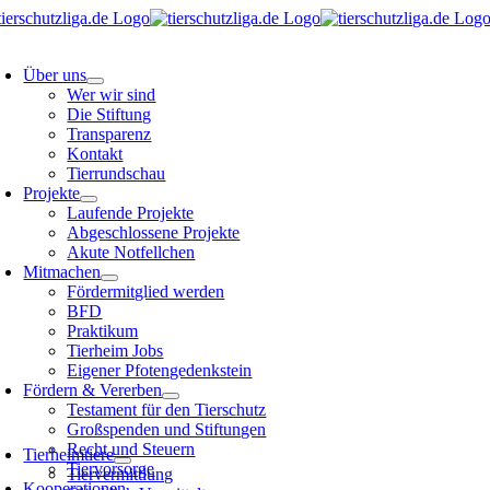
Skip
to
oggle
content
avigation
Über uns
Wer wir sind
Die Stiftung
Transparenz
Kontakt
Tierrundschau
Projekte
Laufende Projekte
Abgeschlossene Projekte
Akute Notfellchen
Mitmachen
Fördermitglied werden
BFD
Praktikum
Tierheim Jobs
Eigener Pfotengedenkstein
Fördern & Vererben
Testament für den Tierschutz
Großspenden und Stiftungen
oggle
avigation
Recht und Steuern
Tierheimtiere
Tiervorsorge
Tiervermittlung
Kooperationen