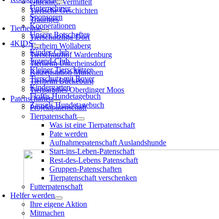
Glücklich Vermittelt
Unternehmer
Tierische Geschichten
Sponsoren
Trauriges
Kooperationen
Tierheime
Unsere Botschafter
Tierschutzliga-Dorf
4KIDS
Tierheim Wollaberg
Kinder-Club
Tierschutzhof Wardenburg
Jugend-Club
Tierheim Unterheinsdorf
Kleiner Tierschützer
Kat­zen­station München
Tierschutz mit Rover
Tierheim Bückeburg
Kindergarten
Tierparadies Oberdinger Moos
Floffis Hundetagebuch
Patenschaften
Zausels Hundetagebuch
Projektpatenschaft
Tierpatenschaft
Was ist eine Tierpatenschaft
Pate werden
Aufnahmepatenschaft Auslandshunde
Start-ins-Leben-Patenschaft
Rest-des-Lebens Patenschaft
Gruppen-Patenschaften
Tierpatenschaft verschenken
Futterpatenschaft
Helfer werden
Ihre eigene Aktion
Mitmachen