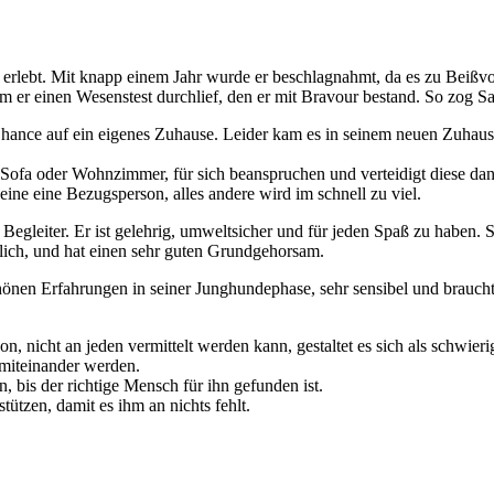
 erlebt. Mit knapp einem Jahr wurde er beschlagnahmt, da es zu Beißv
 er einen Wesenstest durchlief, den er mit Bravour bestand. So zog S
e Chance auf ein eigenes Zuhause. Leider kam es in seinem neuen Zuhau
 Sofa oder Wohnzimmer, für sich beanspruchen und verteidigt diese 
eine eine Bezugsperson, alles andere wird im schnell zu viel.
ler Begleiter. Er ist gelehrig, umweltsicher und für jeden Spaß zu hab
ldlich, und hat einen sehr guten Grundgehorsam.
schönen Erfahrungen in seiner Junghundephase, sehr sensibel und brauch
, nicht an jeden vermittelt werden kann, gestaltet es sich als schwier
miteinander werden.
 bis der richtige Mensch für ihn gefunden ist.
tützen, damit es ihm an nichts fehlt.