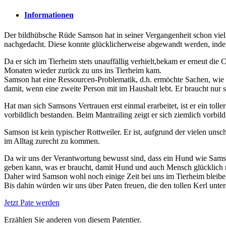
Informationen
Der bildhübsche Rüde Samson hat in seiner Vergangenheit schon viel
nachgedacht. Diese konnte glücklicherweise abgewandt werden, indem
Da er sich im Tierheim stets unauffällig verhielt,bekam er erneut di
Monaten wieder zurück zu uns ins Tierheim kam.
Samson hat eine Ressourcen-Problematik, d.h. ermöchte Sachen, wie
damit, wenn eine zweite Person mit im Haushalt lebt. Er braucht nur s
Hat man sich Samsons Vertrauen erst einmal erarbeitet, ist er ein tol
vorbildlich bestanden. Beim Mantrailing zeigt er sich ziemlich vorbi
Samson ist kein typischer Rottweiler. Er ist, aufgrund der vielen un
im Alltag zurecht zu kommen.
Da wir uns der Verantwortung bewusst sind, dass ein Hund wie Samson
geben kann, was er braucht, damit Hund und auch Mensch glücklich 
Daher wird Samson wohl noch einige Zeit bei uns im Tierheim bleiben,
Bis dahin würden wir uns über Paten freuen, die den tollen Kerl unters
Jetzt Pate werden
Erzählen Sie anderen von diesem Patentier.