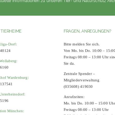
tuelle Informationen zu unseren Tier- und Naturschutz Akti
 TIERHEIME
FRAGEN, ANREGUNGEN?
zliga-Dorf:
Bitte melden Sie sich.
 40124
Von Mo. bis Do. 10:00 – 15:0
Freitags 08:00 – 13:00 Uhr sin
Wollaberg:
Sie da.
96160
Zentrale Spender –
zhof Wardenburg:
Mitgliederverwaltung
9137541
(035608) 419030
Unterheinsdorf:
Anrufzeiten:
65196
Mo. bis Do. 10:00 – 15:00 Uh
Freitags 08:00 – 13:00 Uhr
ation München: