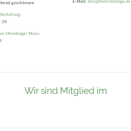
E-Mail:
info@tierschutzliga.de
ehend geschlossen
 Bückeburg:
2 20
ies Oberdinger Moos:
0
Wir sind Mitglied im