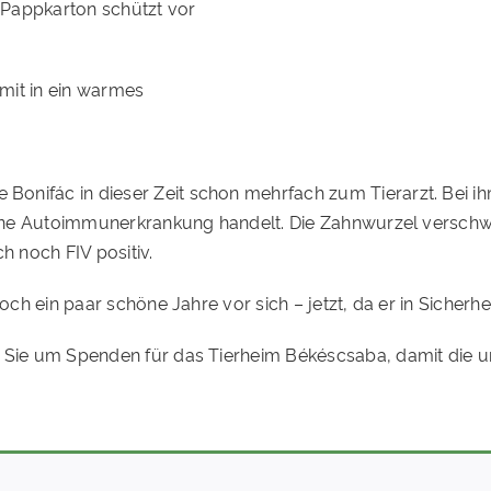
n Pappkarton schützt vor
mit in ein warmes
onifác in dieser Zeit schon mehrfach zum Tierarzt. Bei ihm
 eine Autoimmunerkrankung handelt. Die Zahnwurzel verschw
ch noch FIV positiv.
ch ein paar schöne Jahre vor sich – jetzt, da er in Sicherheit
r Sie um Spenden für das Tierheim Békéscsaba, damit die u