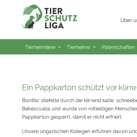
Skip
to
Über u
content
Tierheimtiere
Tierheime
Patenschaften
Ein Pappkarton schützt vor klirre
Bonifác stiefelte durch die klirrend kalte, schne
Békéscsaba und wurde von mitleidigen Menschen 
Pappkarton gesperrt, damit er nicht erfriert.
Unsere ungarischen Kollegen erfuhren davon un