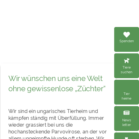
Spenden
Tiere
suchen
Wir wünschen uns eine Welt
ohne gewissenlose „Züchter“
Tier
heime
Wir sind ein ungarisches Tierheim und
kämpfen ständig mit Überfüllung. Immer
News
wieder grassiert bei uns die
letter
hochansteckende Parvovirose, an der vor
allem ungeimpfte Hunde oft sterben. Wir