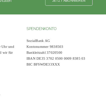
vitäten
JETZT ABONNIEREN
SPENDENKONTO
SozialBank AG
0 Uhr und
Kontonummer 9838503
d wir für
Bankleitzahl 37020500
IBAN DE35 3702 0500 0009 8385 03
BIC BFSWDE33XXX
r