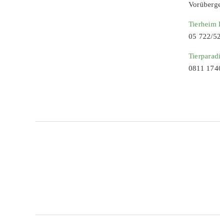
Vorüberg
Tierheim
05 722/5
Tierparad
0811 174