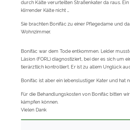
durch Kälte verurteilten Straßenkater da raus. Ei
klirrender Kälte nicht …
Sie brachten Bonifác zu einer Pflegedame und da
Wohnzimmer.
Bonifác war dem Tode entkommen. Leider musste B
Läsion (FORL) diagnostiziert, bei der es sich um
tierärztlich kontrolliert. Er ist zu allem Unglück au
Bonifác ist aber ein lebenslustiger Kater und hat no
Für die Behandlungskosten von Bonifác bitten wi
kämpfen können.
Vielen Dank