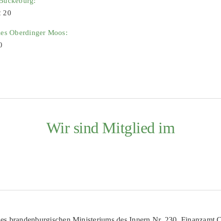
 Bückeburg:
2 20
ies Oberdinger Moos:
0
Wir sind Mitglied im
es brandenburgischen Ministeriums des Innern Nr. 230. Finanzamt Co