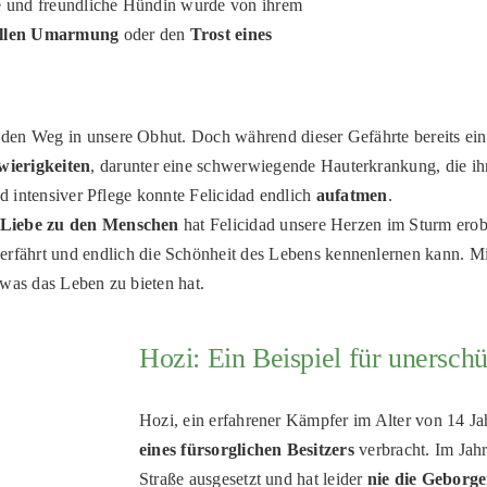
e und freundliche Hündin wurde von ihrem
vollen Umarmung
oder den
Trost eines
en Weg in unsere Obhut. Doch während dieser Gefährte bereits eine 
wierigkeiten
, darunter eine schwerwiegende Hauterkrankung, die ih
nd intensiver Pflege konnte Felicidad endlich
aufatmen
.
Liebe zu den Menschen
hat Felicidad unsere Herzen im Sturm erobe
erfährt und endlich die Schönheit des Lebens kennenlernen kann. Mi
 was das Leben zu bieten hat.
Hozi: Ein Beispiel für unersch
Hozi, ein erfahrener Kämpfer im Alter von 14 Ja
eines fürsorglichen Besitzers
verbracht. Im Jahr
Straße ausgesetzt und hat leider
nie die Geborge