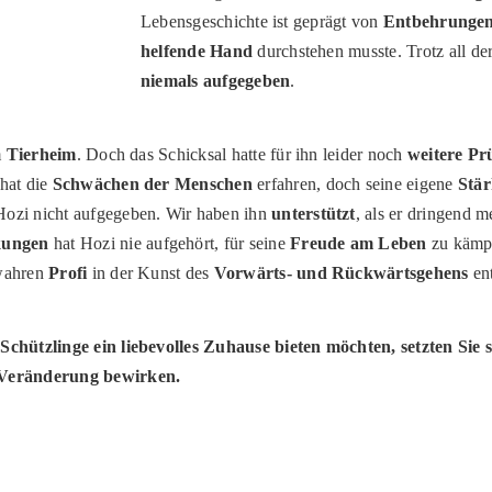
Lebensgeschichte ist geprägt von
Entbehrunge
helfende Hand
durchstehen musste. Trotz all de
niemals aufgegeben
.
m
Tierheim
. Doch das Schicksal hatte für ihn leider noch
weitere Pr
hat die
Schwächen der Menschen
erfahren, doch seine eigene
Stär
Hozi nicht aufgegeben. Wir haben ihn
unterstützt
, als er dringend 
kungen
hat Hozi nie aufgehört, für seine
Freude am Leben
zu kämpf
 wahren
Profi
in der Kunst des
Vorwärts- und Rückwärtsgehens
ent
Schützlinge ein liebevolles Zuhause bieten möchten, setzten Sie
 Veränderung bewirken.