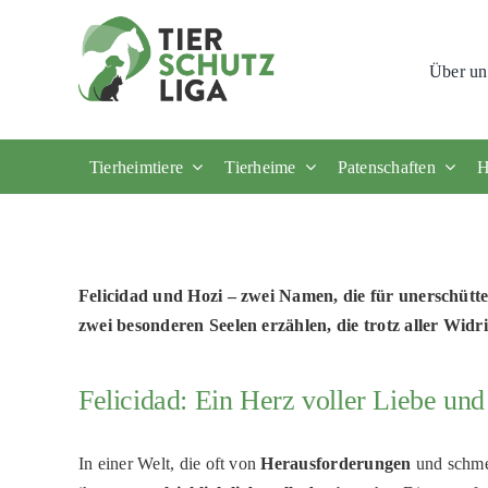
Skip
to
Über un
content
Tierheimtiere
Tierheime
Patenschaften
H
Felicidad und Hozi – zwei Namen, die für unerschüt
zwei besonderen Seelen erzählen, die trotz aller Wi
Felicidad: Ein Herz voller Liebe un
In einer Welt, die oft von
Herausforderungen
und schme