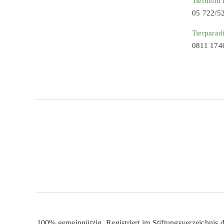
Tierheim
05 722/5
Tierparad
0811 174
100% gemeinnützig. Registriert im Stiftungsverzeichnis d