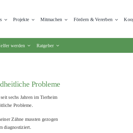
s
Projekte
Mitmachen
Fördern & Vererben
Koop
elfer werden
Ratgeber
ndheitliche Probleme
 seit sechs Jahren im Tierheim
eitliche Probleme.
s seiner Zähne mussten gezogen
 diagnostiziert.