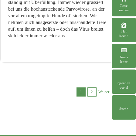
ständig mit Überfüllung. Immer wieder grassiert
Tiere
bei uns die hochansteckende Parvovirose, an der
suchen
vor allem ungeimpfte Hunde oft sterben. Wir
nehmen auch ausgesetzte oder misshandelte Tiere
auf, um ihnen zu helfen – doch das Virus breitet
Tier
sich leider immer wieder aus.
heime
News
letter
Spenden
portal
1
2
Weiter
Suche