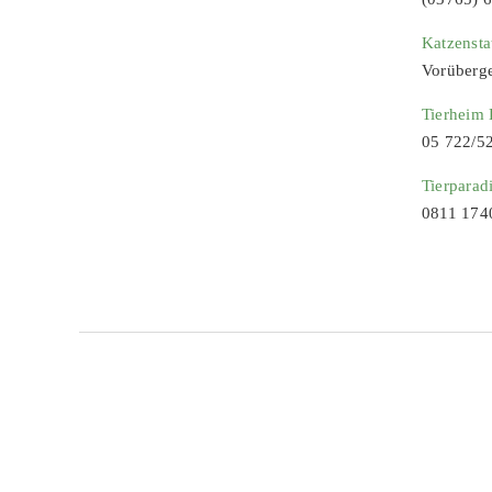
Katzenst
Vorüberg
Tierheim
05 722/5
Tierparad
0811 174