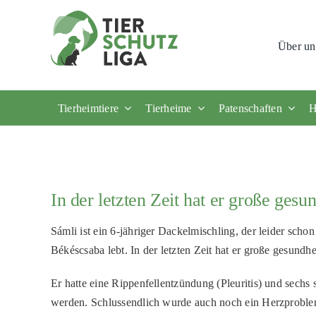
Skip
to
Über un
content
Tierheimtiere
Tierheime
Patenschaften
H
In der letzten Zeit hat er große gesu
Sámli ist ein 6-jähriger Dackelmischling, der leider schon
Békéscsaba lebt. In der letzten Zeit hat er große gesundh
Er hatte eine Rippenfellentzündung (Pleuritis) und sech
werden. Schlussendlich wurde auch noch ein Herzproblem