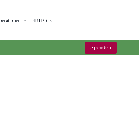
erationen
4KIDS
Spenden