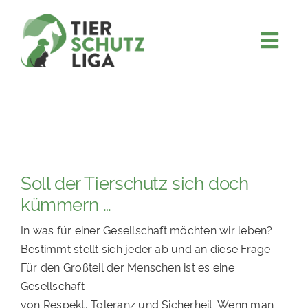
Skip
to
content
Togg
JETZT SPENDEN
Navi
ÜBER UNS
PROJEKTE
MITMACHEN
Soll der Tierschutz sich doch
FÖRDERN & VERERBEN
kümmern …
KOOPERATIONEN
In was für einer Gesellschaft möchten wir leben?
4KIDS
Bestimmt stellt sich jeder ab und an diese Frage.
Für den Großteil der Menschen ist es eine
TIERHEIMTIERE
Gesellschaft
TIERHEIME
von Respekt, Toleranz und Sicherheit. Wenn man