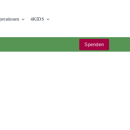
erationen
4KIDS
Spenden