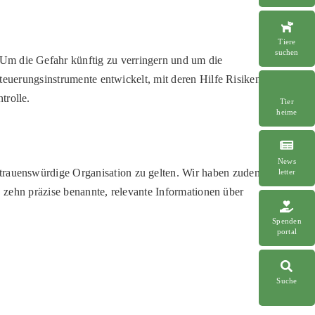
Tiere
suchen
Um die Gefahr künftig zu verringern und um die
Steuerungsinstrumente entwickelt, mit deren Hilfe Risiken
trolle.
Tier
heime
News
rtrauenswürdige Organisation zu gelten. Wir haben zudem
letter
n, zehn präzise benannte, relevante Informationen über
Spenden
portal
Suche