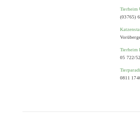
Tierheim 
(03765) 
Katzenst
Vorüberg
Tierheim
05 722/5
Tierparad
0811 174