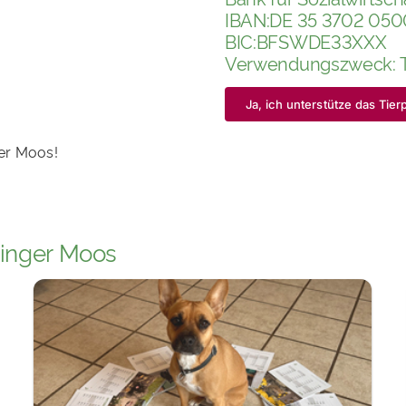
IBAN:DE 35 3702 05
BIC:BFSWDE33XXX
Verwendungszweck: T
Ja, ich unterstütze das Ti
er Moos!
dinger Moos