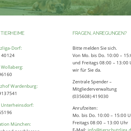
 TIERHEIME
FRAGEN, ANREGUNGEN?
zliga-Dorf:
Bitte melden Sie sich.
) 40124
Von Mo. bis Do. 10:00 – 15
und Freitags 08:00 – 13:00 
 Wollaberg:
wir für Sie da.
 96160
Zentrale Spender –
tzhof Wardenburg:
Mitgliederverwaltung
 9137541
(035608) 419030
 Unterheinsdorf:
Anrufzeiten:
 65196
Mo. bis Do. 10:00 – 15:00 
Freitags 08:00 – 13:00 Uhr
ation München:
E-Mail:
info@tierschutzliga.