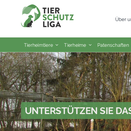
Skip
to
Über u
content
Tierheimtiere
Tierheime
Patenschaften
UNTERSTÜTZEN SIE DA