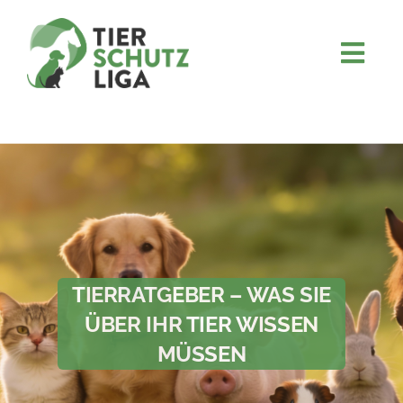
Skip
to
content
Togg
JETZT SPENDEN
Navi
ÜBER UNS
PROJEKTE
MITMACHEN
FÖRDERN & VERERBEN
KOOPERATIONEN
TIERRATGEBER – WAS SIE
4KIDS
ÜBER IHR TIER WISSEN
MÜSSEN
TIERHEIMTIERE
TIERHEIME