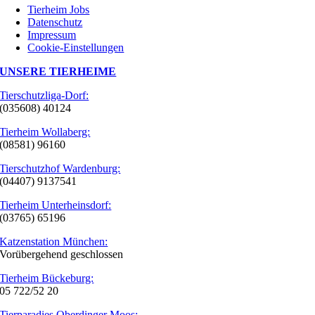
Tierheim Jobs
Datenschutz
Impressum
Cookie-Einstellungen
UNSERE TIERHEIME
Tierschutzliga-Dorf:
(035608) 40124
Tierheim Wollaberg:
(08581) 96160
Tierschutzhof Wardenburg:
(04407) 9137541
Tierheim Unterheinsdorf:
(03765) 65196
Katzenstation München:
Vorübergehend geschlossen
Tierheim Bückeburg:
05 722/52 20
Tierparadies Oberdinger Moos: