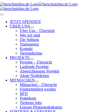
Skip
to
content
Toggle
Navigation
JETZT SPENDEN
ÜBER UNS
Über Uns – Übersicht
Wer wir sind
Die Stiftung
Transparenz
Kontakt
Tierrundschau
PROJEKTE
Projekte – Übersicht
Laufende Projekte
Abgeschlossene Projekte
Akute Notfellchen
MITMACHEN
Mitmachen – Übersicht
Fördermitglied werden
BFD
Praktikum
Tierheim Jobs
Eigener Pfotengedenkstein
FÖRDERN & VERERBEN