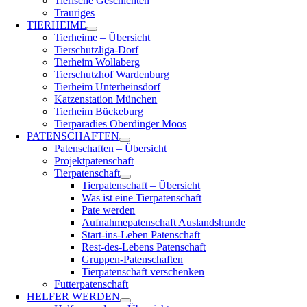
Tierische Geschichten
Trauriges
TIERHEIME
Tierheime – Übersicht
Tierschutzliga-Dorf
Tierheim Wollaberg
Tierschutzhof Wardenburg
Tierheim Unterheinsdorf
Katzenstation München
Tierheim Bückeburg
Tierparadies Oberdinger Moos
PATENSCHAFTEN
Patenschaften – Übersicht
Projektpatenschaft
Tierpatenschaft
Tierpatenschaft – Übersicht
Was ist eine Tierpatenschaft
Pate werden
Aufnahmepatenschaft Auslandshunde
Start-ins-Leben Patenschaft
Rest-des-Lebens Patenschaft
Gruppen-Patenschaften
Tierpatenschaft verschenken
Futterpatenschaft
HELFER WERDEN