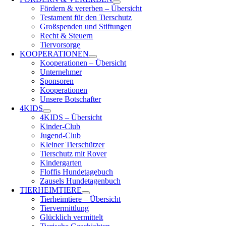
Fördern & vererben – Übersicht
Testament für den Tierschutz
Großspenden und Stiftungen
Recht & Steuern
Tiervorsorge
KOOPERATIONEN
Kooperationen – Übersicht
Unternehmer
Sponsoren
Kooperationen
Unsere Botschafter
4KIDS
4KIDS – Übersicht
Kinder-Club
Jugend-Club
Kleiner Tierschützer
Tierschutz mit Rover
Kindergarten
Floffis Hundetagebuch
Zausels Hundetagenbuch
TIERHEIMTIERE
Tierheimtiere – Übersicht
Tiervermittlung
Glücklich vermittelt