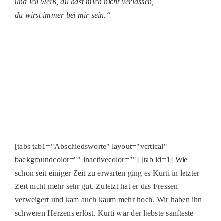
und ich weiß, du hast mich nicht verlassen,
PATENSCHAFTEN
du wirst immer bei mir sein.“
HELFER WERDEN
RATGEBER
[tabs tab1="Abschiedsworte" layout="vertical"
backgroundcolor="" inactivecolor=""] [tab id=1] Wie
schon seit einiger Zeit zu erwarten ging es Kurti in letzter
Zeit nicht mehr sehr gut. Zuletzt hat er das Fressen
verweigert und kam auch kaum mehr hoch. Wir haben ihn
schweren Herzens erlöst. Kurti war der liebste sanfteste