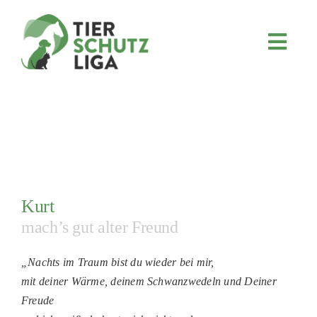
Skip
to
content
Toggl
Navig
JETZT SPENDEN
ÜBER UNS
PROJEKTE
MITMACHEN
FÖRDERN & VERERBEN
Kurt
KOOPERATIONEN
mach’s gut alter Freund
4KIDS
„Nachts im Traum bist du wieder bei mir,
TIERHEIMTIERE
mit deiner Wärme, deinem Schwanzwedeln und Deiner
Freude
TIERHEIME