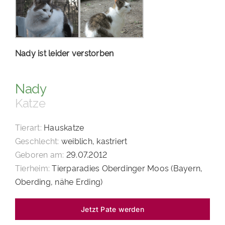
PATENSCHAFTEN
HELFER WERDEN
Nady ist leider verstorben
RATGEBER
Nady
Katze
Tierart:
Hauskatze
Geschlecht:
weiblich, kastriert
Geboren am:
29.07.2012
Tierheim:
Tierparadies Oberdinger Moos (Bayern,
Oberding, nähe Erding)
Jetzt Pate werden