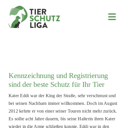
Skip
to
content
Toggl
Navig
JETZT SPENDEN
ÜBER UNS
PROJEKTE
MITMACHEN
Kennzeichnung und Registrierung
FÖRDERN & VERERBEN
sind der beste Schutz für Ihr Tier
KOOPERATIONEN
Kater Eddi war der King der Straße, sehr verschmust und
4KIDS
bei seinen Nachbarn immer willkommen. Doch im August
2012 kehrte er von einer seiner Touren nicht mehr zurück.
TIERHEIMTIERE
Es sollte acht Jahre dauern, bis seine Halterin ihren Kater
TIERHEIME
wieder in die Arme schließen konnte. Eddi war in den