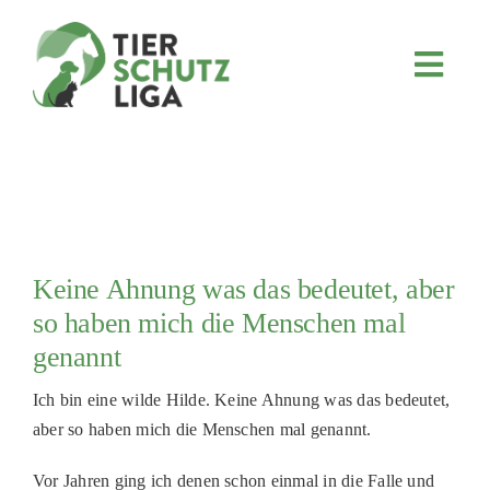
Skip
to
content
Toggl
Navig
JETZT SPENDEN
ÜBER UNS
PROJEKTE
MITMACHEN
Keine Ahnung was das bedeutet, aber
FÖRDERN & VERERBEN
so haben mich die Menschen mal
KOOPERATIONEN
genannt
4KIDS
Ich bin eine wilde Hilde. Keine Ahnung was das bedeutet,
aber so haben mich die Menschen mal genannt.
TIERHEIMTIERE
TIERHEIME
Vor Jahren ging ich denen schon einmal in die Falle und