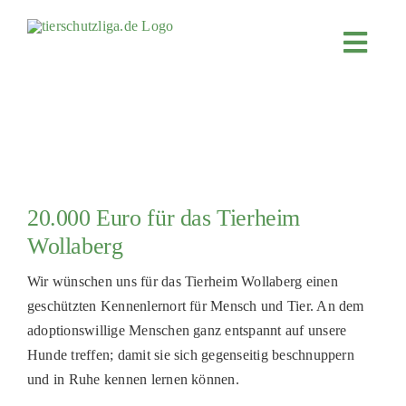
Skip
to
Toggl
content
Navig
JETZT SPENDEN
ÜBER UNS
PROJEKTE
MITMACHEN
20.000 Euro für das Tierheim
FÖRDERN & VERERBEN
Wollaberg
KOOPERATIONEN
Wir wünschen uns für das Tierheim Wollaberg einen
geschützten Kennenlernort für Mensch und Tier. An dem
4KIDS
adoptionswillige Menschen ganz entspannt auf unsere
TIERHEIMTIERE
Hunde treffen; damit sie sich gegenseitig beschnuppern
und in Ruhe kennen lernen können.
TIERHEIME