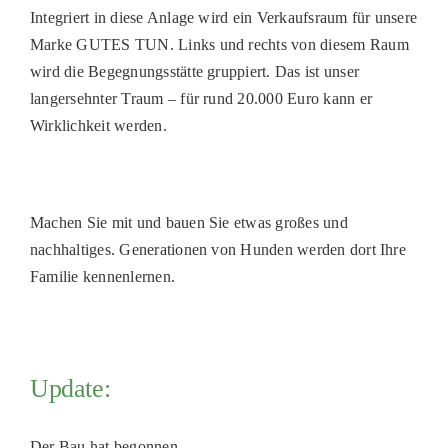
PATENSCHAFTEN
Integriert in diese Anlage wird ein Verkaufsraum für unsere
Marke GUTES TUN. Links und rechts von diesem Raum
HELFER WERDEN
wird die Begegnungsstätte gruppiert. Das ist unser
RATGEBER
langersehnter Traum – für rund 20.000 Euro kann er
Wirklichkeit werden.
Machen Sie mit und bauen Sie etwas großes und
nachhaltiges. Generationen von Hunden werden dort Ihre
Familie kennenlernen.
Update:
Der Bau hat begonnen.