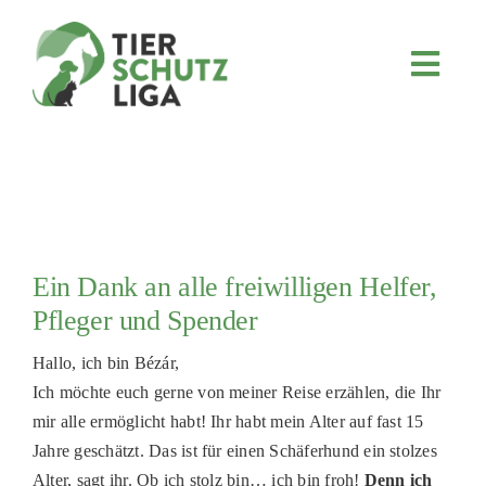
Skip
to
content
Toggl
Navig
JETZT SPENDEN
ÜBER UNS
PROJEKTE
MITMACHEN
Ein Dank an alle freiwilligen Helfer,
FÖRDERN & VERERBEN
Pfleger und Spender
KOOPERATIONEN
Hallo, ich bin Bézár,
4KIDS
Ich möchte euch gerne von meiner Reise erzählen, die Ihr
mir alle ermöglicht habt! Ihr habt mein Alter auf fast 15
TIERHEIMTIERE
Jahre geschätzt. Das ist für einen Schäferhund ein stolzes
TIERHEIME
Alter, sagt ihr. Ob ich stolz bin… ich bin froh!
Denn ich