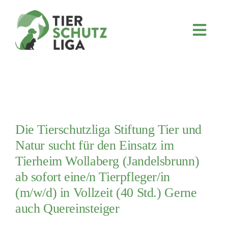
Skip
to
content
Toggl
Navig
JETZT SPENDEN
ÜBER UNS
PROJEKTE
MITMACHEN
Die Tierschutzliga Stiftung Tier und
FÖRDERN & VERERBEN
Natur sucht für den Einsatz im
Tierheim Wollaberg (Jandelsbrunn)
KOOPERATIONEN
ab sofort eine/n Tierpfleger/in
4KIDS
(m/w/d) in Vollzeit (40 Std.) Gerne
TIERHEIMTIERE
auch Quereinsteiger
TIERHEIME