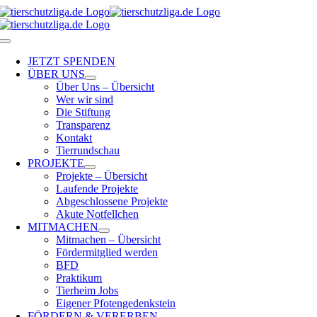
Skip
to
content
Toggle
Navigation
JETZT SPENDEN
ÜBER UNS
Über Uns – Übersicht
Wer wir sind
Die Stiftung
Transparenz
Kontakt
Tierrundschau
PROJEKTE
Projekte – Übersicht
Laufende Projekte
Abgeschlossene Projekte
Akute Notfellchen
MITMACHEN
Mitmachen – Übersicht
Fördermitglied werden
BFD
Praktikum
Tierheim Jobs
Eigener Pfotengedenkstein
FÖRDERN & VERERBEN