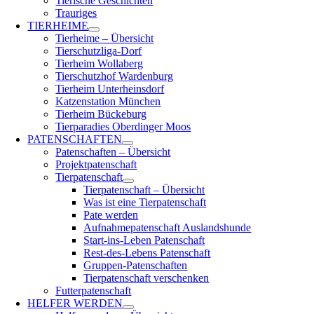
Tierische Geschichten
Trauriges
TIERHEIME
Tierheime – Übersicht
Tierschutzliga-Dorf
Tierheim Wollaberg
Tierschutzhof Wardenburg
Tierheim Unterheinsdorf
Katzenstation München
Tierheim Bückeburg
Tierparadies Oberdinger Moos
PATENSCHAFTEN
Patenschaften – Übersicht
Projektpatenschaft
Tierpatenschaft
Tierpatenschaft – Übersicht
Was ist eine Tierpatenschaft
Pate werden
Aufnahmepatenschaft Auslandshunde
Start-ins-Leben Patenschaft
Rest-des-Lebens Patenschaft
Gruppen-Patenschaften
Tierpatenschaft verschenken
Futterpatenschaft
HELFER WERDEN