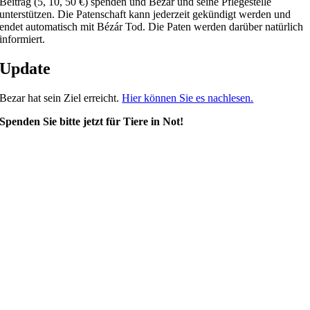
Beitrag (5, 10, 50 €) spenden und Bézár und seine Pflegestelle
unterstützen. Die Patenschaft kann jederzeit gekündigt werden und
endet automatisch mit Bézár Tod. Die Paten werden darüber natürlich
informiert.
Update
Bezar hat sein Ziel erreicht.
Hier können Sie es nachlesen.
Spenden Sie bitte jetzt für Tiere in Not!