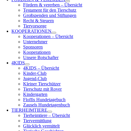
Fördern & vererben – Übersicht
Testament für den Tierschutz
Großspenden und Stiftungen
Recht & Steuern
Tiervorsorge
KOOPERATIONEN
Kooperationen – Übersicht
Unternehmer
Sponsoren
Kooperationen
Unsere Botschafter
4KIDS
4KIDS – Übersicht
Kinder-Club
Jugend-Club
Kleiner Tierschützer
Tierschutz mit Rover
Kindergarten
Floffis Hundetagebuch
Zausels Hundetagenbuch
TIERHEIMTIERE
Tierheimtiere – Übersicht
Tiervermittlung
Glücklich vermittelt