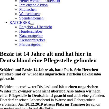
Helfer werden – Übersicht
Ihre eigene Aktion
Mitmachen
Wunschlisten
Spendenformen
RATGEBER
Ratgeber – Übersicht
Hunderatgeber
Katzenratgeber
Kleintierratgeber
Pferderatgeber
Bézár ist 14 Jahre alt und hat hier in
Deutschland eine Pflegestelle gefunden
Schäferhund Bézár, 14 Jahre alt, hatte Pech. Sein Herrchen
verstarb und er wurde ins ungarischen Tierheim Békéscsaba
gebracht
.
Er leidet unter schwerer Displasie und
hätte einen ungarischen
Winter im Zwinger wohl nicht überlebt. Also haben wir nach
einer Pflegestelle in Deutschland gesucht
und auch eine gefunden.
Dort darf er seinen Lebensabend in Wärme und Geborgenheit
verbringen.
Am 20.12.2019 ist sein Platz im Transporter
schon
reserviert und er geht auf die Reise.