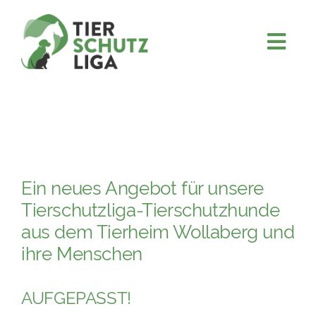
Skip
to
content
Togg
JETZT SPENDEN
Navi
ÜBER UNS
PROJEKTE
MITMACHEN
Ein neues Angebot für unsere
FÖRDERN & VERERBEN
Tierschutzliga-Tierschutzhunde
KOOPERATIONEN
aus dem Tierheim Wollaberg und
ihre Menschen
4KIDS
TIERHEIMTIERE
AUFGEPASST!
TIERHEIME