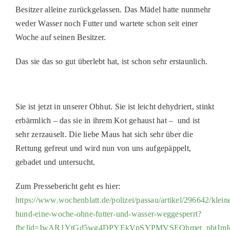
Besitzer alleine zurückgelassen. Das Mädel hatte nunmehr
PATENSCHAFTEN
weder Wasser noch Futter und wartete schon seit einer
HELFER WERDEN
Woche auf seinen Besitzer.
RATGEBER
Das sie das so gut überlebt hat, ist schon sehr erstaunlich.
Sie ist jetzt in unserer Obhut. Sie ist leicht dehydriert, stinkt
erbärmlich – das sie in ihrem Kot gehaust hat – und ist
sehr zerzauselt. Die liebe Maus hat sich sehr über die
Rettung gefreut und wird nun von uns aufgepäppelt,
gebadet und untersucht.
Zum Pressebericht geht es hier:
https://www.wochenblatt.de/polizei/passau/artikel/296642/klein
hund-eine-woche-ohne-futter-und-wasser-weggesperrt?
fbclid=IwAR1YtGd5wg4DPYEkVpSYPMVSEOhmet_pbtJm