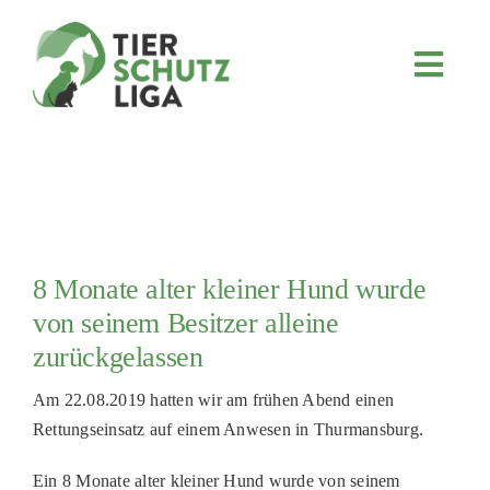
Skip
to
content
Toggl
Navig
JETZT SPENDEN
ÜBER UNS
PROJEKTE
MITMACHEN
8 Monate alter kleiner Hund wurde
FÖRDERN & VERERBEN
von seinem Besitzer alleine
KOOPERATIONEN
zurückgelassen
4KIDS
Am 22.08.2019 hatten wir am frühen Abend einen
Rettungseinsatz auf einem Anwesen in Thurmansburg.
TIERHEIMTIERE
TIERHEIME
Ein 8 Monate alter kleiner Hund wurde von seinem