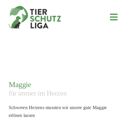
Skip
to
content
Toggl
Navig
JETZT SPENDEN
ÜBER UNS
PROJEKTE
MITMACHEN
FÖRDERN & VERERBEN
Maggie
KOOPERATIONEN
für immer im Herzen
4KIDS
Schweren Herzens mussten wir unsere gute Maggie
TIERHEIMTIERE
erlösen lassen
TIERHEIME