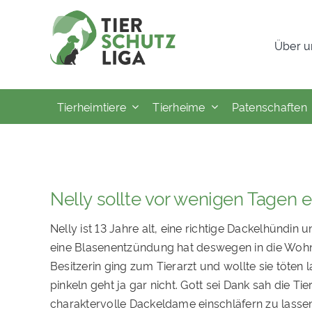
Skip
to
Über u
content
Tierheimtiere
Tierheime
Patenschaften
Nelly sollte vor wenigen Tagen 
Nelly ist 13 Jahre alt, eine richtige Dackelhündin un
eine Blasenentzündung hat deswegen in die Wohn
Besitzerin ging zum Tierarzt und wollte sie töten
pinkeln geht ja gar nicht. Gott sei Dank sah die Ti
charaktervolle Dackeldame einschläfern zu lassen