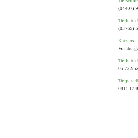
Tierschut
(04407) 
Tierheim 
(03765) 
Katzenst
Vorüberg
Tierheim
05 722/5
Tierparad
0811 174