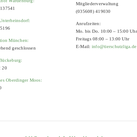
zhof Wardenburg:
Mitgliederverwaltung
9137541
(035608) 419030
Unterheinsdorf:
Anrufzeiten:
65196
Mo. bis Do. 10:00 – 15:00 Uh
Freitags 08:00 – 13:00 Uhr
ation München:
E-Mail:
info@tierschutzliga.de
ehend geschlossen
 Bückeburg:
2 20
ies Oberdinger Moos:
0