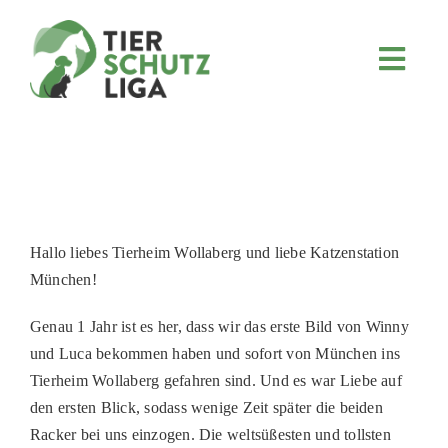
Skip
to
content
Toggl
Navig
JETZT SPENDEN
ÜBER UNS
PROJEKTE
MITMACHEN
Hallo liebes Tierheim Wollaberg und liebe Katzenstation
FÖRDERN & VERERBEN
München!
KOOPERATIONEN
Genau 1 Jahr ist es her, dass wir das erste Bild von Winny
4KIDS
und Luca bekommen haben und sofort von München ins
Tierheim Wollaberg gefahren sind. Und es war Liebe auf
TIERHEIMTIERE
den ersten Blick, sodass wenige Zeit später die beiden
TIERHEIME
Racker bei uns einzogen. Die weltsüßesten und tollsten