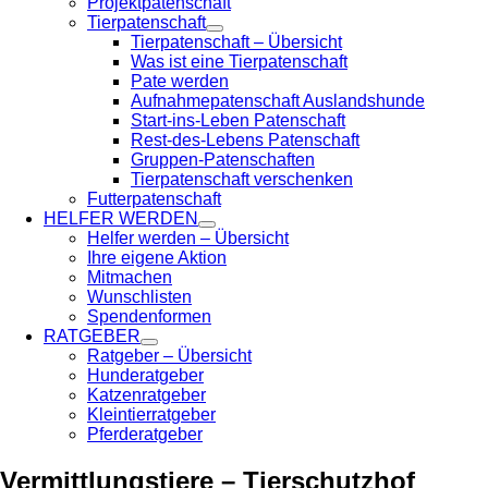
Projektpatenschaft
Tierpatenschaft
Tierpatenschaft – Übersicht
Was ist eine Tierpatenschaft
Pate werden
Aufnahmepatenschaft Auslandshunde
Start-ins-Leben Patenschaft
Rest-des-Lebens Patenschaft
Gruppen-Patenschaften
Tierpatenschaft verschenken
Futterpatenschaft
HELFER WERDEN
Helfer werden – Übersicht
Ihre eigene Aktion
Mitmachen
Wunschlisten
Spendenformen
RATGEBER
Ratgeber – Übersicht
Hunderatgeber
Katzenratgeber
Kleintierratgeber
Pferderatgeber
Vermittlungstiere – Tierschutzhof