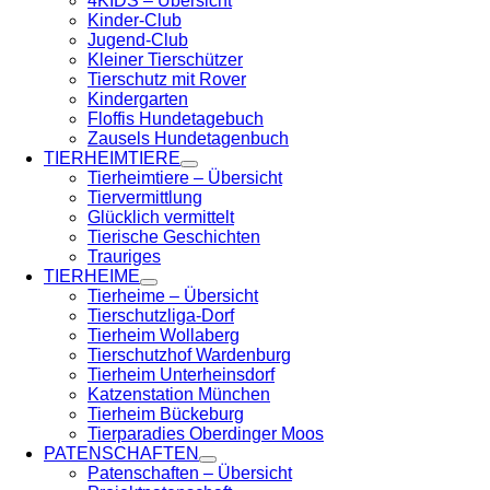
4KIDS – Übersicht
Kinder-Club
Jugend-Club
Kleiner Tierschützer
Tierschutz mit Rover
Kindergarten
Floffis Hundetagebuch
Zausels Hundetagenbuch
TIERHEIMTIERE
Tierheimtiere – Übersicht
Tiervermittlung
Glücklich vermittelt
Tierische Geschichten
Trauriges
TIERHEIME
Tierheime – Übersicht
Tierschutzliga-Dorf
Tierheim Wollaberg
Tierschutzhof Wardenburg
Tierheim Unterheinsdorf
Katzenstation München
Tierheim Bückeburg
Tierparadies Oberdinger Moos
PATENSCHAFTEN
Patenschaften – Übersicht