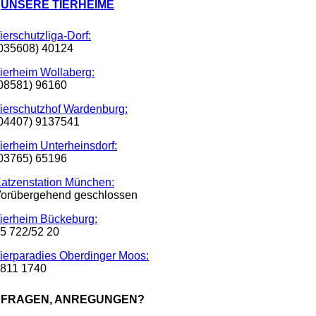
UNSERE TIERHEIME
ierschutzliga-Dorf:
035608) 40124
ierheim Wollaberg:
08581) 96160
ierschutzhof Wardenburg:
04407) 9137541
ierheim Unterheinsdorf:
03765) 65196
atzenstation München:
orübergehend geschlossen
ierheim Bückeburg:
5 722/52 20
ierparadies Oberdinger Moos:
811 1740
FRAGEN, ANREGUNGEN?