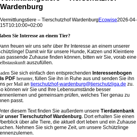
Wardenburg
Vermittlungstiere – Tierschutzhof Wardenburg
Ecowise
2026-04-
15T10:10:00+02:00
aben Sie Interesse an einem Tier?
ann freuen wir uns sehr über Ihr Interesse an einem unserer
chützlinge! Damit wir für unsere Hunde, Katzen und Kleintiere
as passende Zuhause finden können, bitten wir Sie, vorab eine
elbstauskunft
auszufüllen.
aden
Sie sich einfach den entsprechenden
Interessenbogen
ls PDF
herunter
, füllen Sie ihn in Ruhe aus und senden Sie ihn
uns
per Mail
an
tierschutzhof-wardenburg@tierschutzliga.de
zu.
o können wir Sie und Ihre Lebensumstände besser
ennenlernen und gemeinsam prüfen, welches Tier genau zu
hnen passt.
nter diesem Text finden Sie außerdem unsere
Tierdatenbank
ür unser Tierschutzhof Wardenburg
. Dort erhalten Sie einen
berblick über alle Tiere, die aktuell dort leben und ein Zuhause
uchen. Nehmen Sie sich gerne Zeit, um unsere Schützlinge
ennenzulernen.