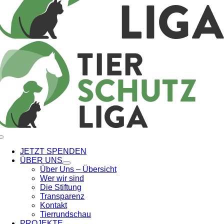
Toggle
Navigation
JETZT SPENDEN
ÜBER UNS
Über Uns – Übersicht
Wer wir sind
Die Stiftung
Transparenz
Kontakt
Tierrundschau
PROJEKTE