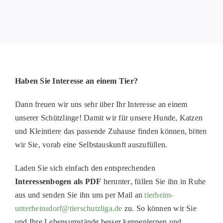
PATENSC
HELFER 
RATGEBE
Haben Sie Interesse an einem Tier?
Dann freuen wir uns sehr über Ihr Interesse an einem
unserer Schützlinge! Damit wir für unsere Hunde, Katzen
und Kleintiere das passende Zuhause finden können, bitten
wir Sie, vorab eine
Selbstauskunft
auszufüllen.
Laden
Sie sich einfach den entsprechenden
Interessenbogen als PDF
herunter
, füllen Sie ihn in Ruhe
aus und senden Sie ihn uns
per Mail
an
tierheim-
unterheinsdorf@tierschutzliga.de
zu. So können wir Sie
und Ihre Lebensumstände besser kennenlernen und