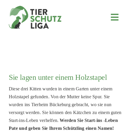
Skip
to
content
Toggl
Navig
JETZT SPENDEN
ÜBER UNS
PROJEKTE
MITMACHEN
Sie lagen unter einem Holzstapel
FÖRDERN & VERERBEN
Diese drei Kitten wurden in einem Garten unter einem
KOOPERATIONEN
Holzstapel gefunden. Von der Mutter keine Spur. Sie
4KIDS
wurden ins Tierheim Bückeburg gebracht, wo sie nun
versorgt werden. Sie können den Kätzchen zu einem guten
TIERHEIMTIERE
Start-ins-Leben verhelfen.
Werden Sie Start-ins -Leben
TIERHEIME
Pate und geben Sie Ihrem Schützling einen Namen!