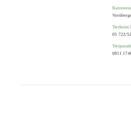
Katzenst
Vorüberg
Tierheim
05 722/5
Tierparad
0811 174