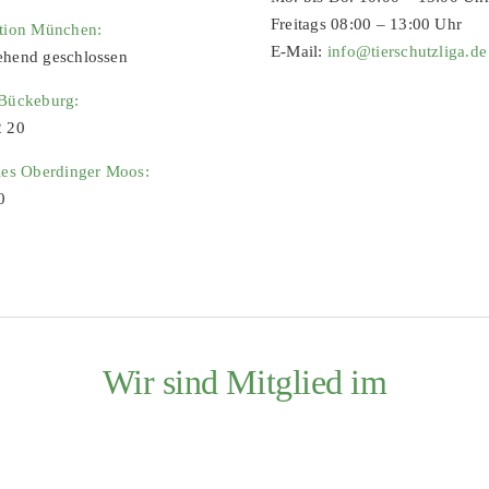
Freitags 08:00 – 13:00 Uhr
ation München:
E-Mail:
info@tierschutzliga.de
ehend geschlossen
 Bückeburg:
2 20
ies Oberdinger Moos:
0
Wir sind Mitglied im