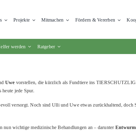
s
Projekte
Mitmachen
Fördern & Vererben
Koop
elfer werden
Ratgeber
nd
Uwe
vorstellen, die kürzlich als Fundtiere ins TIERSCHUTZLIGA
s heute jede Spur.
bevoll versorgt. Noch sind Ulli und Uwe etwas zurückhaltend, doch S
n nun wichtige medizinische Behandlungen an – darunter
Entwurm