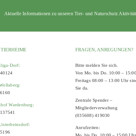
Aktuelle Informationen zu unseren Tier- und Naturschutz Aktivitä
 TIERHEIME
FRAGEN, ANREGUNGEN?
zliga-Dorf:
Bitte melden Sie sich.
 40124
Von Mo. bis Do. 10:00 – 15:0
Freitags 08:00 – 13:00 Uhr sin
Wollaberg:
Sie da.
96160
Zentrale Spender –
zhof Wardenburg:
Mitgliederverwaltung
9137541
(035608) 419030
Unterheinsdorf:
Anrufzeiten:
65196
Mo. bis Do. 10:00 – 15:00 Uh