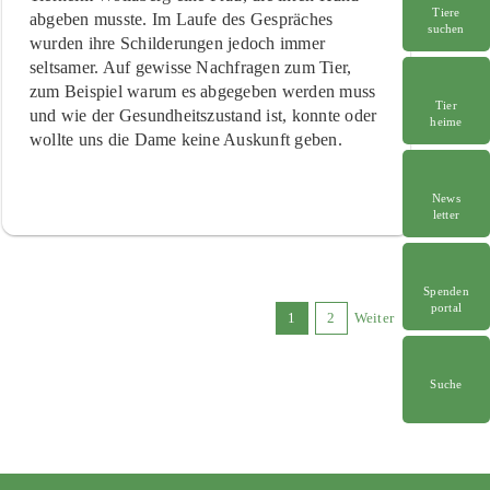
Tiere
abgeben musste. Im Laufe des Gespräches
suchen
wurden ihre Schilderungen jedoch immer
seltsamer. Auf gewisse Nachfragen zum Tier,
zum Beispiel warum es abgegeben werden muss
Tier
und wie der Gesundheitszustand ist, konnte oder
heime
wollte uns die Dame keine Auskunft geben.
News
letter
Spenden
portal
1
2
Weiter
Suche