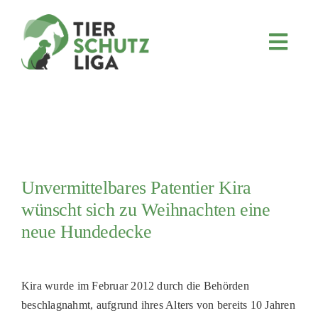
Skip
to
content
Toggl
Navig
JETZT SPENDEN
ÜBER UNS
PROJEKTE
MITMACHEN
Unvermittelbares Patentier Kira
FÖRDERN & VERERBEN
wünscht sich zu Weihnachten eine
KOOPERATIONEN
neue Hundedecke
4KIDS
TIERHEIMTIERE
Kira wurde im Februar 2012 durch die Behörden
beschlagnahmt, aufgrund ihres Alters von bereits 10 Jahren
TIERHEIME