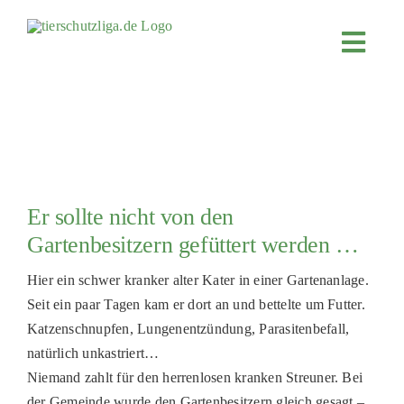
Skip
to
Toggl
content
Navig
JETZT SP
ÜBER UN
PROJEKT
MITMACH
Er sollte nicht von den
FÖRDERN
Gartenbesitzern gefüttert werden …
KOOPERA
Hier ein schwer kranker alter Kater in einer Gartenanlage.
Seit ein paar Tagen kam er dort an und bettelte um Futter.
4KIDS
Katzenschnupfen, Lungenentzündung, Parasitenbefall,
TIERHEIM
natürlich unkastriert…
Niemand zahlt für den herrenlosen kranken Streuner. Bei
TIERHEI
der Gemeinde wurde den Gartenbesitzern gleich gesagt –