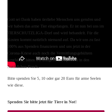
Gott sei Dank haben tierliebe Menschen uns gerufen und
wir haben das arme Tier eingefangen. Er ist nun bei uns im
TIERSCHUTZLIGA-Dorf und wird behandelt. Für die
Kosten kommt natürlich niemand auf. Da wir uns zu fast
100% aus Spenden finanzieren und uns jetzt in der
Corona-Kriese auch noch die Vermittlungsgebühren
wegfallen, bitten wir dringend um Spenden in den
Notfellchen-Fonds.
Bitte spenden Sie 5, 10 oder gar 20 Euro für arme Seelen
wie diese.
Spenden Sie bitte jetzt für Tiere in Not!