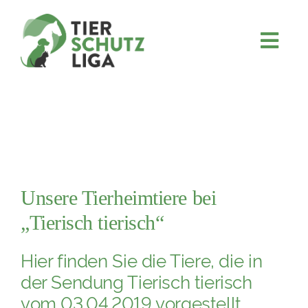
Skip
to
content
Togg
JETZT SPENDEN
Navi
ÜBER UNS
PROJEKTE
MITMACHEN
FÖRDERN & VERERBEN
Unsere Tierheimtiere bei
KOOPERATIONEN
„Tierisch tierisch“
4KIDS
Hier finden Sie die Tiere, die in
TIERHEIMTIERE
der Sendung Tierisch tierisch
vom 03.04.2019 vorgestellt
TIERHEIME