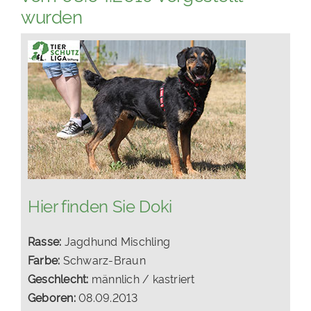
wurden
PATENSCHAFTEN
HELFER WERDEN
RATGEBER
Hier finden Sie Doki
Rasse:
Jagdhund Mischling
Farbe:
Schwarz-Braun
Geschlecht:
männlich / kastriert
Geboren:
08.09.2013