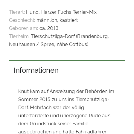
PATENSCHAFTEN
Tierart:
Hund, Harzer Fuchs Terrier-Mix
Geschlecht:
männlich, kastriert
HELFER WERDEN
Geboren am:
ca. 2013
RATGEBER
Tierheim:
Tierschutzliga-Dorf (Brandenburg,
Neuhausen / Spree, nähe Cottbus)
Informationen
Knut kam auf Anweisung der Behörden im
Sommer 2015 zu uns ins Tierschutzliga-
Dorf. Mehrfach war der völlig
unterforderte und unerzogene Rüde aus
dem Grundstück seiner Familie
ausgebrochen und hatte Fahrradfahrer